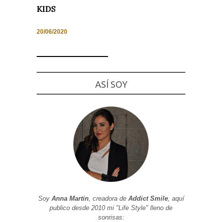
KIDS
20/06/2020
Necesarias
y
Estadísticas
Estas
ASÍ SOY
cookies no
son
opcionales.
Son
necesarias
para que
funcione la
web. Para
que
podamos
mejorar la
funcionalidad
y estructura
de la web, en
base a cómo
se usa la
Soy
Anna Martin
, creadora de
Addict Smile
, aquí
web.
publico desde 2010 mi "Life Style" lleno de
sonrisas: