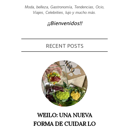
Experiencia
Moda, belleza, Gastronomía, Tendencias, Ocio,
Para que
Viajes, Celebrities, lujo y mucho más.
nuestra web
funcione lo
¡¡Bienvenidos!!
mejor posible
durante tu
visita. Si
rechaza estas
cookies,
RECENT POSTS
algunas
funcionalidades
desaparecerán
de la web.
Marketing
Al compartir tus
intereses y
comportamiento
mientras visitas
nuestro sitio,
aumentas la
posibilidad de
ver contenido y
WEILO: UNA NUEVA
ofertas
personalizados.
FORMA DE CUIDAR LO