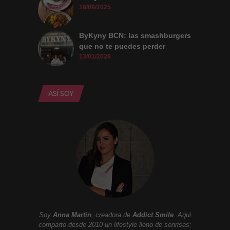
18/09/2025
ByKyny BCN: las smashburgers
que no te puedes perder
13/01/2026
ASÍ SOY
Necesarias
y
Estadísticas
Estas
cookies no
son
opcionales.
Son
necesarias
para que
funcione la
web. Para
Soy
Anna Martin
, creadora de
Addict Smile
. Aqui
que
comparto desde 2010 un lifestyle lleno de sonrisas:
podamos