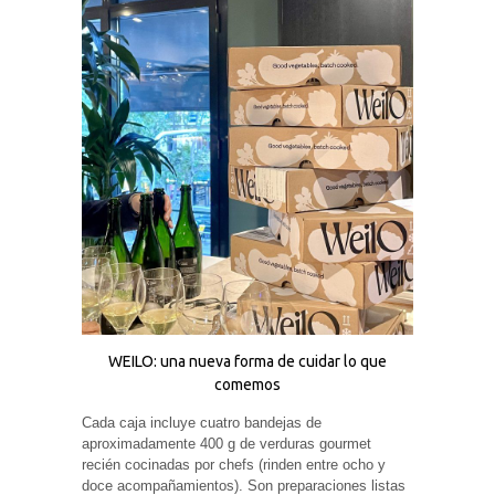
Experiencia
Para que
nuestra web
funcione lo
mejor posible
durante tu
visita. Si
rechaza estas
cookies,
algunas
funcionalidades
desaparecerán
de la web.
Marketing
Al compartir tus
intereses y
comportamiento
WEILO: una nueva forma de cuidar lo que
mientras visitas
nuestro sitio,
comemos
aumentas la
posibilidad de
Cada caja incluye cuatro bandejas de
ver contenido y
aproximadamente 400 g de verduras gourmet
ofertas
personalizados.
recién cocinadas por chefs (rinden entre ocho y
doce acompañamientos). Son preparaciones listas