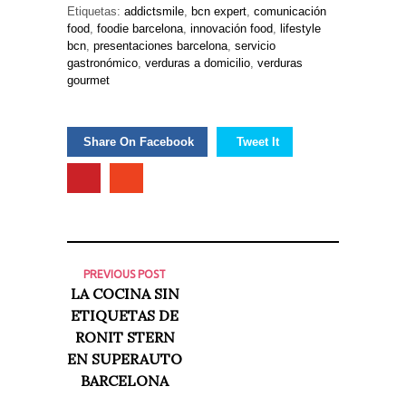
Etiquetas:
addictsmile
,
bcn expert
,
comunicación
food
,
foodie barcelona
,
innovación food
,
lifestyle
bcn
,
presentaciones barcelona
,
servicio
gastronómico
,
verduras a domicilio
,
verduras
gourmet
Share On Facebook
Tweet It
PREVIOUS POST
LA COCINA SIN
ETIQUETAS DE
RONIT STERN
EN SUPERAUTO
BARCELONA