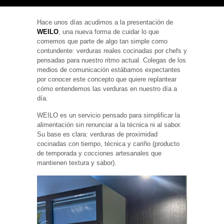
Hace unos días acudimos a la presentación de
WEILO
, una nueva forma de cuidar lo que
comemos que parte de algo tan simple como
contundente: verduras reales cocinadas por chefs y
Necesarias
pensadas para nuestro ritmo actual. Colegas de los
y
Estadísticas
medios de comunicación estábamos expectantes
Estas
por conocer este concepto que quiere replantear
cookies no
cómo entendemos las verduras en nuestro día a
son
día.
opcionales.
Son
necesarias
WEILO es un servicio pensado para simplificar la
para que
alimentación sin renunciar a la técnica ni al sabor.
funcione la
Su base es clara: verduras de proximidad
web. Para
cocinadas con tiempo, técnica y cariño (producto
que
podamos
de temporada y cocciones artesanales que
mejorar la
mantienen textura y sabor).
funcionalidad
y estructura
de la web, en
base a cómo
se usa la
web.