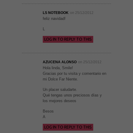
LS NOTEBOOK
on 25/12/2012
feliz navidad!
L
LOG IN TO REPLY TO THIS
AZUCENA ALONSO
on 25/12/2012
Hola linda, Smile!
Gracias por tu visita y comentario en
mi Dolce Far Niente.
Un placer saludarte.
Necesarias
Qué tengas unos preciosos días y
y
los mejores deseos
Estadísticas
Estas
Besos
cookies no
son
A
opcionales.
Son
LOG IN TO REPLY TO THIS
necesarias