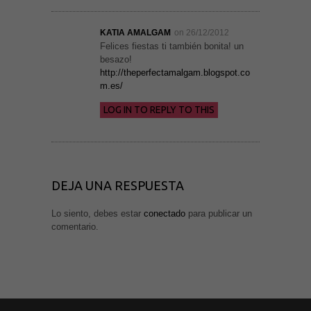
KATIA AMALGAM
on 26/12/2012
Felices fiestas ti también bonita! un
besazo!
http://theperfectamalgam.blogspot.co
m.es/
LOG IN TO REPLY TO THIS
DEJA UNA RESPUESTA
Lo siento, debes estar
conectado
para publicar un
comentario.