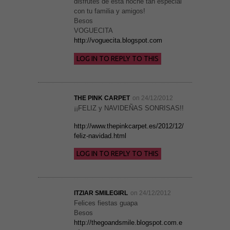
disfrutes de esta noche tan especial
con tu familia y amigos!
Besos
VOGUECITA
http://voguecita.blogspot.com
LOG IN TO REPLY TO THIS
THE PINK CARPET
on 24/12/2012
¡¡FELIZ y NAVIDEÑAS SONRISAS!!
http://www.thepinkcarpet.es/2012/12/
feliz-navidad.html
LOG IN TO REPLY TO THIS
ITZIAR SMILEGIRL
on 24/12/2012
Felices fiestas guapa
Besos
http://thegoandsmile.blogspot.com.e