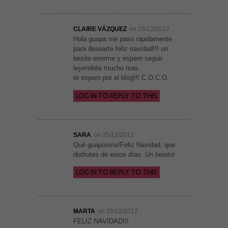
para que
funcione la
web. Para
que
CLAIRE VÁZQUEZ
on 25/12/2012
podamos
Hola guapa me paso rápidamente
mejorar la
funcionalidad
para desearte feliz navidad!!! un
y estructura
besito enorme y espero seguir
de la web, en
leyendote mucho mas.
base a cómo
se usa la
te espero por el blog!!! C.O.C.O.
web.
LOG IN TO REPLY TO THIS
Experiencia
Para que
nuestra web
SARA
on 25/12/2012
funcione lo
Qué guapísima!Feliz Navidad, que
mejor posible
disfrutes de estos días. Un besito!
durante tu
visita. Si
rechaza estas
LOG IN TO REPLY TO THIS
cookies,
algunas
funcionalidades
desaparecerán
de la web.
MARTA
on 26/12/2012
FELIZ NAVIDAD!!!