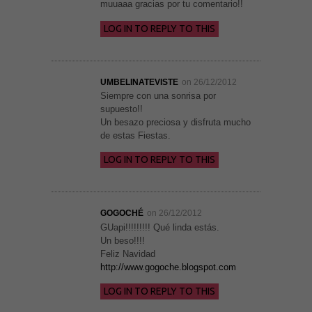
muuaaa gracias por tu comentario!!
Marketing
LOG IN TO REPLY TO THIS
Al compartir tus
intereses y
comportamiento
mientras visitas
nuestro sitio,
aumentas la
UMBELINATEVISTE
on 26/12/2012
posibilidad de
Siempre con una sonrisa por
ver contenido y
supuesto!!
ofertas
Un besazo preciosa y disfruta mucho
personalizados.
de estas Fiestas.
LOG IN TO REPLY TO THIS
GOGOCHÉ
on 26/12/2012
GUapi!!!!!!!!! Qué linda estás.
Un beso!!!!
Feliz Navidad
http://www.gogoche.blogspot.com
LOG IN TO REPLY TO THIS