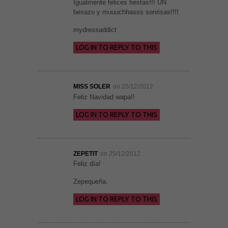
Igualmente felices fiestas!!! UN
besazo y muuuchhasss sonrisas!!!!
mydressaddict
LOG IN TO REPLY TO THIS
MISS SOLER
on 25/12/2012
Feliz Navidad wapa!!
LOG IN TO REPLY TO THIS
ZEPETIT
on 25/12/2012
Feliz día!
Zepequeña.
LOG IN TO REPLY TO THIS