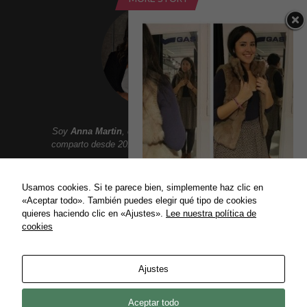
Soy
Anna Martin
, creadora de
Addict Smile
. Aqui
comparto desde 2010 un lifestyle lleno de sonrisas:
Moda, belleza, gastronomia, tendencias, ocio,
viajes, celebrities, lujo y mucho mas.
Usamos cookies. Si te parece bien, simplemente haz clic en
A TODO GAS CON LOS
«Aceptar todo». También puedes elegir qué tipo de cookies
JEGGINGS SUMATRA
quieres haciendo clic en «Ajustes».
Lee nuestra política de
Una divertida merienda...
cookies
ENLACES
21/12/2012
Política de privacidad
Ajustes
Política de Cookies
Contact
Aceptar todo