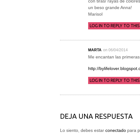
con tiras/ rayas de colo
un beso grande Anna!
Marisol
LOG IN TO REPLY TO THIS
MARTA
on 06/04/2014
Me encantan las primeras,
http://bylifelover.blogspot
LOG IN TO REPLY TO THIS
DEJA UNA RESPUESTA
Lo siento, debes estar
conectado
para p