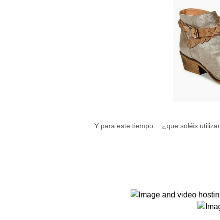
cómo se usa
la web.
Experiencia
Para que
nuestra web
funcione lo
mejor posible
durante tu
visita. Si
rechaza estas
cookies,
algunas
funcionalidades
Y para este tiempo… ¿que soléis utiliza
desaparecerán
de la web.
Marketing
Al compartir tus
intereses y
comportamiento
mientras visitas
nuestro sitio,
aumentas la