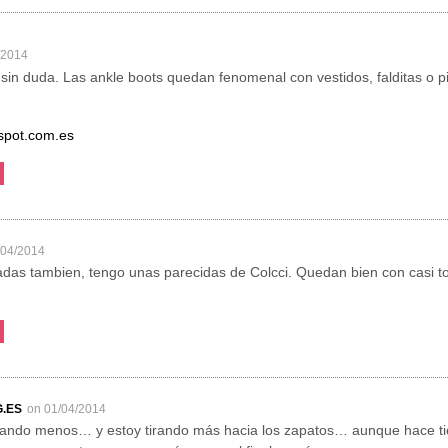
/2014
 sin duda. Las ankle boots quedan fenomenal con vestidos, falditas o p
ogspot.com.es
/04/2014
das tambien, tengo unas parecidas de Colcci. Quedan bien con casi to
.ES
on 01/04/2014
ando menos… y estoy tirando más hacia los zapatos… aunque hace tie