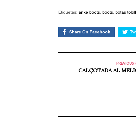
posibilidad de
ver contenido y
ofertas
Etiquetas:
anke boots
,
boots
,
botas tobil
personalizados.
Share On Facebook
Twe
PREVIOUS 
CALÇOTADA AL MELI