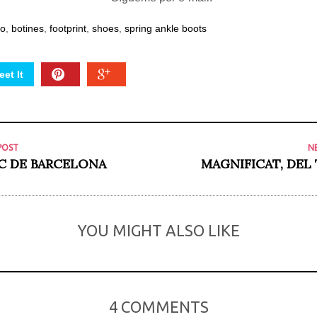
lo
,
botines
,
footprint
,
shoes
,
spring ankle boots
et It
POST
N
C DE BARCELONA
MAGNIFICAT, DEL 
YOU MIGHT ALSO LIKE
4 COMMENTS