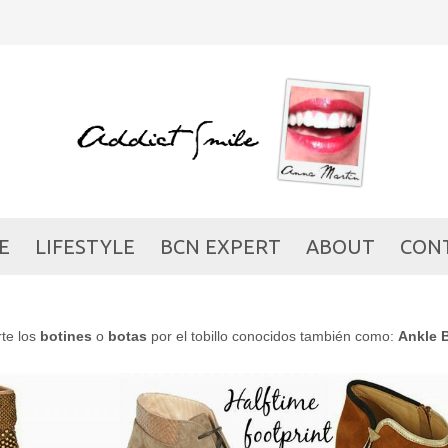
SPRING ANKLE BOOTS
SHOPPING
/ 31/03/2014
E
LIFESTYLE
BCN EXPERT
ABOUT
CON
rte los
botines
o
botas
por el tobillo conocidos también como:
Ankle 