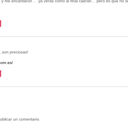
res y me encantaron…. ya verás como al final caerán… pero es que no
 son preciosas!
.com.es/
ublicar un comentario.