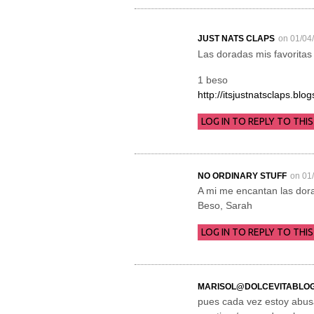
JUST NATS CLAPS
on 01/04
Las doradas mis favoritas
1 beso
http://itsjustnatsclaps.bl
LOG IN TO REPLY TO THIS
NO ORDINARY STUFF
on 01
A mi me encantan las dora
Beso, Sarah
LOG IN TO REPLY TO THIS
MARISOL@DOLCEVITABLOG
pues cada vez estoy abus