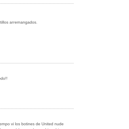
itillos arremangados.
do!!
mpo vi los botines de United nude