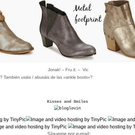
Jonak! – Fru.it. – Vic
r? También usáis / abusáis de las «ankle boots»?
Kisses and Smiles
Sígueme por e-mail: