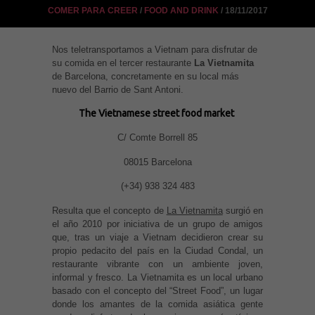
COMER PARA CREER
/
FOOD AND DRINK
/ 18/11/2017
Nos teletransportamos a Vietnam para disfrutar de
su comida en el tercer restaurante
La Vietnamita
de Barcelona, concretamente en su local más
nuevo del Barrio de Sant Antoni.
The Vietnamese street food market
C/ Comte Borrell 85
08015 Barcelona
(+34) 938 324 483
Resulta que el concepto de
La Vietnamita
surgió en
el año 2010 por iniciativa de un grupo de amigos
que, tras un viaje a Vietnam decidieron crear su
propio pedacito del país en la Ciudad Condal, un
restaurante vibrante con un ambiente joven,
informal y fresco. La Vietnamita es un local urbano
basado con el concepto del “Street Food”, un lugar
donde los amantes de la comida asiática gente