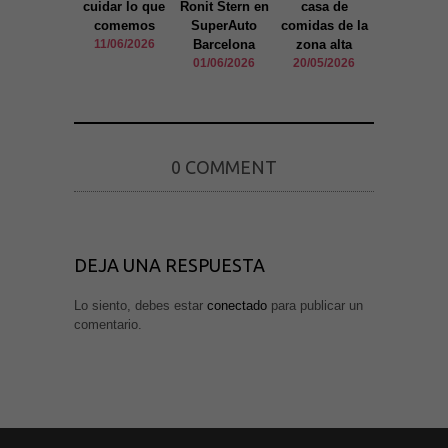
de la web.
cuidar lo que
Ronit Stern en
casa de
del Port 
comemos
SuperAuto
comidas de la
Barcelo
11/06/2026
Barcelona
zona alta
21/01/20
01/06/2026
20/05/2026
Marketing
Al compartir tus
intereses y
comportamiento
mientras visitas
nuestro sitio,
aumentas la
0 COMMENT
posibilidad de
ver contenido y
ofertas
personalizados.
DEJA UNA RESPUESTA
Lo siento, debes estar
conectado
para publicar un
comentario.