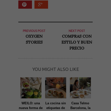
Son
necesarias
para que
funcione la
web. Para
que
podamos
mejorar la
PREVIOUS POST
NEXT POST
funcionalidad
OXYGEN
COMPRAS CON
y estructura
de la web, en
STORIES
ESTILO Y BUEN
base a cómo
PRECIO
se usa la
web.
Experiencia
YOU MIGHT ALSO LIKE
Para que
nuestra web
funcione lo
mejor posible
durante tu
visita. Si
rechaza estas
cookies,
algunas
WEILO: una
La cocina sin
Casa Telmo
Tribut, u
funcionalidades
nueva forma de
etiquetas de
Barcelona, la
imprescind
desaparecerán