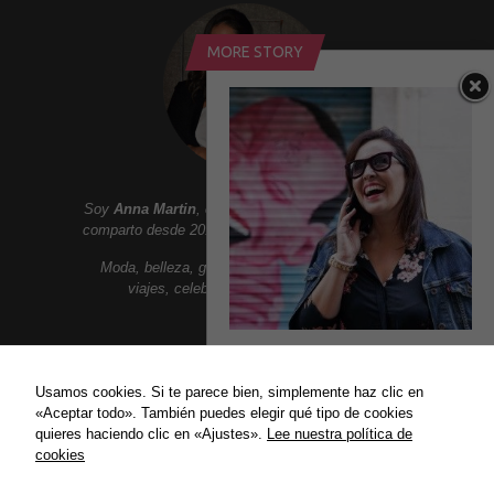
MORE STORY
Soy
Anna Martin
, creadora de
Addict Smile
. Aqui
comparto desde 2010 un lifestyle lleno de sonrisas:
Moda, belleza, gastronomia, tendencias, ocio,
viajes, celebrities, lujo y mucho mas.
OXYGEN STORIES
ENLACES
En la publicación de hoy
Usamos cookies. Si te parece bien, simplemente haz clic en
os quiero presentar este video que
«Aceptar todo». También puedes elegir qué tipo de cookies
Política de privacidad
habla sobre mí, podréis conocerme
quieres haciendo clic en «Ajustes».
Lee nuestra política de
un poco más, ver mi día...
Política de Cookies
cookies
Contact
14/11/2017