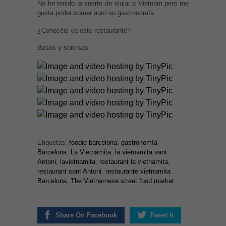
No he tenido la suerte de viajar a Vietnam pero me
gusta poder comer aquí su gastronomía.
¿Conocéis ya este restaurante?
Besos y sonrisas
Etiquetas:
foodie barcelona
,
gastronomía
Barcelona
,
La Vietnamita
,
la vietnamita sant
Antoni
,
lavietnamita
,
restaurant la vietnamita
,
restaurant sant Antoni
,
restaurante vietnamita
Necesarias
Barcelona
,
The Vietnamese street food market
y
Estadísticas
Estas
cookies no
Share On Facebook
Tweet It
son
opcionales.