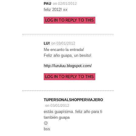
PAU
on 02/01/2012
feliz 2012! xx
LOG IN TO REPLY TO THIS
LU!
on 03/01/2012
Me encanto la entrada!
Feliz año guapa, un besito!
http://luruluu.blogspot.com/
LOG IN TO REPLY TO THIS
TUPERSONALSHOPPERVIAJERO
on 03/01/2012
estás guapísima. feliz año para ti
también guapa
😉
bss