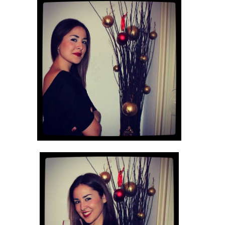
Experiencia
Para que
nuestra web
funcione lo
mejor posible
durante tu
visita. Si
rechaza estas
cookies,
algunas
funcionalidades
desaparecerán
de la web.
Marketing
Al compartir tus
intereses y
comportamiento
mientras visitas
nuestro sitio,
aumentas la
posibilidad de
ver contenido y
ofertas
personalizados.