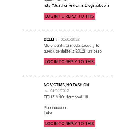
http://JustForRealGirls.Blogspot.com
LOG IN TO REPLY TO THIS
BELLI
on 01/01/2012
Me encanta tu modelitoooo y te
queda genial!feliz 2012!!!un beso
LOG IN TO REPLY TO THIS
NO VICTIMS, NO FASHION
on 01/01/2012
FELIZ AÑO Hermosa!!!!!!
Kisssssssss
Leire
LOG IN TO REPLY TO THIS