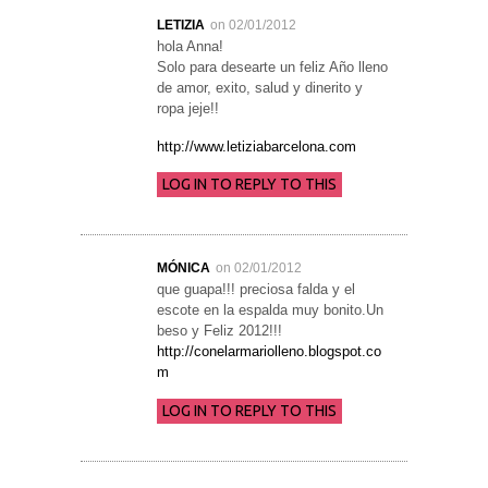
LETIZIA
on 02/01/2012
hola Anna!
Solo para desearte un feliz Año lleno
de amor, exito, salud y dinerito y
ropa jeje!!
http://www.letiziabarcelona.com
LOG IN TO REPLY TO THIS
MÓNICA
on 02/01/2012
que guapa!!! preciosa falda y el
escote en la espalda muy bonito.Un
beso y Feliz 2012!!!
http://conelarmariolleno.blogspot.co
m
LOG IN TO REPLY TO THIS