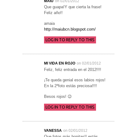
MAIÚ
on 02/01/2012
Que guapa!Y que cierta la frase!
Feliz año!!
amaia
http://maiubcn.blogspot.com/
LOG IN TO REPLY TO THIS
MI VIDA EN ROJO
on 02/01/2012
Feliz, feliz entrada en el 2012!!!!
¡Te queda genial esos labios rojos!
En la 2ªfoto estás preciosa!!!!
Besos rojos! 😉
LOG IN TO REPLY TO THIS
VANESSA
on 02/01/2012
Que fotos más bonitas!! estás