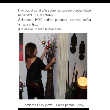
Hay dos días al año sobre los que no puedes hacer
nada: AYER Y MAÑANA
Solamente HOY podrás perdonar,
sonreír
, soñar,
amar, sentir…
Necesarias
¡Os deseo un feliz nuevo año!
y
Estadísticas
Estas
cookies no
son
opcionales.
Son
necesarias
para que
funcione la
web. Para
que
podamos
mejorar la
funcionalidad
y estructura
de la web, en
base a cómo
se usa la
web.
Camiseta COS (new) – Falda primark (new)