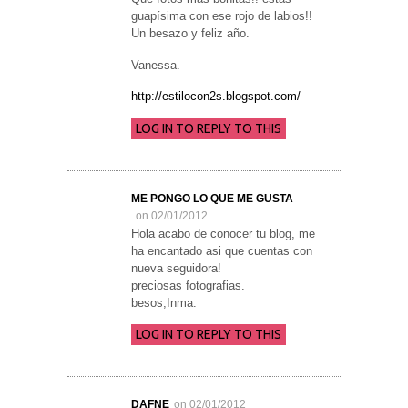
guapísima con ese rojo de labios!!
Un besazo y feliz año.
Vanessa.
http://estilocon2s.blogspot.com/
LOG IN TO REPLY TO THIS
ME PONGO LO QUE ME GUSTA
on 02/01/2012
Hola acabo de conocer tu blog, me
ha encantado asi que cuentas con
nueva seguidora!
preciosas fotografias.
besos,Inma.
LOG IN TO REPLY TO THIS
DAFNE
on 02/01/2012