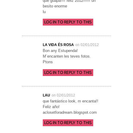
que guapa!!!! feliz 2012!!!!!! un
besito enorme
lu
LOG IN TO REPLY TO THIS
LA VIDA ÉS ROSA
on 02/01/2012
Bon any Estupenda!
M´encanten les teves fotos.
Ptons
LOG IN TO REPLY TO THIS
LAU
on 02/01/2012
que fantástico look, m encanta!!
Feliz año!
aclosetforadream.blogspot.com
LOG IN TO REPLY TO THIS