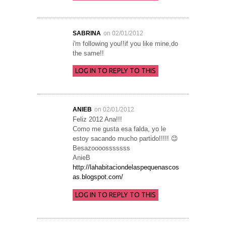
SABRINA
on 02/01/2012
i'm following you!!if you like mine,do
the same!!
LOG IN TO REPLY TO THIS
ANIEB
on 02/01/2012
Feliz 2012 Ana!!!
Como me gusta esa falda, yo le
estoy sacando mucho partido!!!!! 😉
Besazoooosssssss
AnieB
http://lahabitaciondelaspequenascos
as.blogspot.com/
LOG IN TO REPLY TO THIS