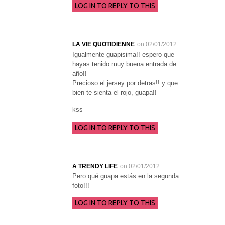
LOG IN TO REPLY TO THIS
LA VIE QUOTIDIENNE
on 02/01/2012
Igualmente guapisima!! espero que
hayas tenido muy buena entrada de
año!!
Precioso el jersey por detras!! y que
bien te sienta el rojo, guapa!!
kss
LOG IN TO REPLY TO THIS
A TRENDY LIFE
on 02/01/2012
Pero qué guapa estás en la segunda
foto!!!
LOG IN TO REPLY TO THIS