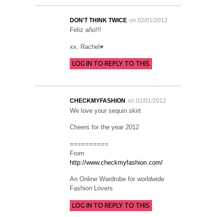
DON'T THINK TWICE
on 02/01/2012
Feliz año!!!
xx, Rachel♥
LOG IN TO REPLY TO THIS
CHECKMYFASHION
on 02/01/2012
We love your sequin skirt
Cheers for the year 2012
==========
From
http://www.checkmyfashion.com/
An Online Wardrobe for worldwide
Fashion Lovers
LOG IN TO REPLY TO THIS