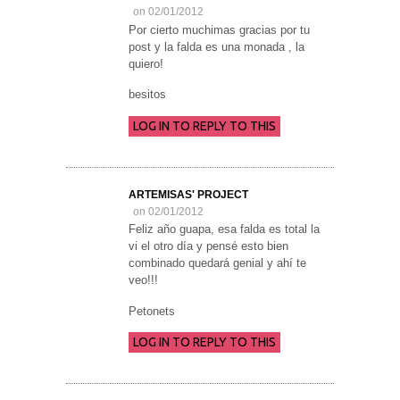
on 02/01/2012
Por cierto muchimas gracias por tu
post y la falda es una monada , la
quiero!
besitos
LOG IN TO REPLY TO THIS
ARTEMISAS' PROJECT
on 02/01/2012
Feliz año guapa, esa falda es total la
vi el otro día y pensé esto bien
combinado quedará genial y ahí te
veo!!!
Petonets
LOG IN TO REPLY TO THIS