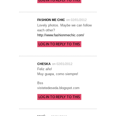
LOG IN TO REPLY TO THIS
FASHION ME CHIC
on 02/01/2012
Lovely photos. Maybe we can follow
each other?
http://www.fashionmechic.com/
LOG IN TO REPLY TO THIS
CHESKA
on 02/01/2012
Feliz año!
Muy guapa, como siempre!
Bss
vistetedeseda.blogspot.com
LOG IN TO REPLY TO THIS