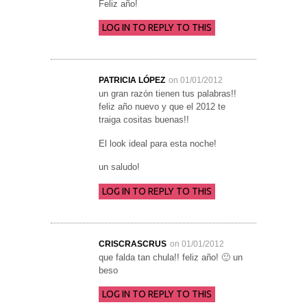
Feliz año!
LOG IN TO REPLY TO THIS
PATRICIA LÓPEZ
on 01/01/2012
un gran razón tienen tus palabras!!
feliz año nuevo y que el 2012 te
traiga cositas buenas!!
El look ideal para esta noche!
un saludo!
LOG IN TO REPLY TO THIS
CRISCRASCRUS
on 01/01/2012
que falda tan chula!! feliz año! 🙂 un
beso
LOG IN TO REPLY TO THIS