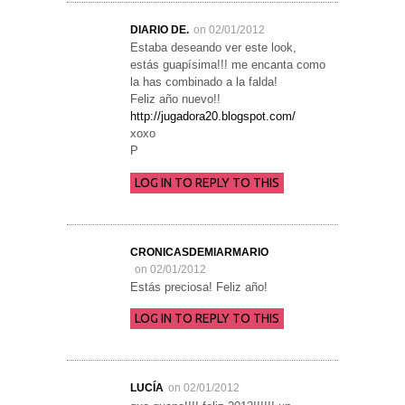
DIARIO DE.
on 02/01/2012
Estaba deseando ver este look,
estás guapísima!!! me encanta como
la has combinado a la falda!
Feliz año nuevo!!
http://jugadora20.blogspot.com/
xoxo
P
LOG IN TO REPLY TO THIS
CRONICASDEMIARMARIO
on 02/01/2012
Estás preciosa! Feliz año!
LOG IN TO REPLY TO THIS
LUCÍA
on 02/01/2012