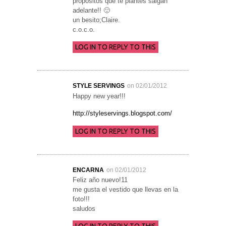
propósitos que te plantes salgan
adelante!! 🙂
un besito;Claire.
c.o.c.o.
LOG IN TO REPLY TO THIS
STYLE SERVINGS
on 02/01/2012
Happy new year!!!
http://styleservings.blogspot.com/
LOG IN TO REPLY TO THIS
ENCARNA
on 02/01/2012
Feliz año nuevo!11
me gusta el vestido que llevas en la
foto!!!
saludos