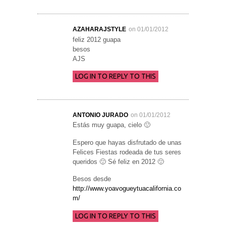
AZAHARAJSTYLE
on 01/01/2012
feliz 2012 guapa
besos
AJS
LOG IN TO REPLY TO THIS
ANTONIO JURADO
on 01/01/2012
Estás muy guapa, cielo 🙂
Espero que hayas disfrutado de unas
Felices Fiestas rodeada de tus seres
queridos 🙂 Sé feliz en 2012 🙂
Besos desde
http://www.yoavogueytuacalifornia.co
m/
LOG IN TO REPLY TO THIS