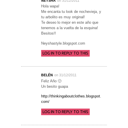
NEYSHA
on 31/12/2011
Hola wapa!
Me encanta tu look de nochevieja, y
tu arbolito es muy original!
Te deseo lo mejor en este año que
tenemos a la vuelta de la esquina!
Besitos!!
Neyshastyle.blogspot.com
LOG IN TO REPLY TO THIS
BELÉN
on 31/12/2011
Feliz Año 🙂
Un besito guapa
http://thinkingaboutclothes.blogspot.
com/
LOG IN TO REPLY TO THIS