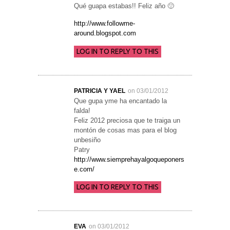
Qué guapa estabas!! Feliz año 🙂
http://www.followme-
around.blogspot.com
LOG IN TO REPLY TO THIS
PATRICIA Y YAEL
on 03/01/2012
Que gupa yme ha encantado la
falda!
Feliz 2012 preciosa que te traiga un
montón de cosas mas para el blog
unbesiño
Patry
http://www.siemprehayalgoqueponers
e.com/
LOG IN TO REPLY TO THIS
EVA
on 03/01/2012