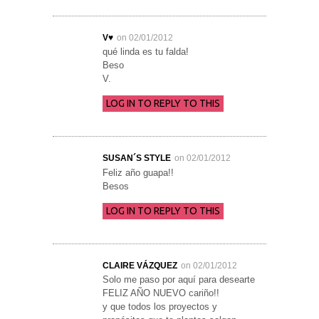
V♥
on 02/01/2012
qué linda es tu falda!
Beso
V.
LOG IN TO REPLY TO THIS
SUSAN´S STYLE
on 02/01/2012
Feliz año guapa!!
Besos
LOG IN TO REPLY TO THIS
CLAIRE VÁZQUEZ
on 02/01/2012
Solo me paso por aquí para desearte
FELIZ AÑO NUEVO cariño!!
y que todos los proyectos y