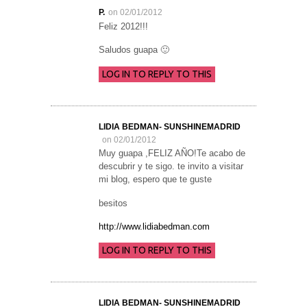
P.
on 02/01/2012
Feliz 2012!!!
Saludos guapa 🙂
LOG IN TO REPLY TO THIS
LIDIA BEDMAN- SUNSHINEMADRID
on 02/01/2012
Muy guapa ,FELIZ AÑO!Te acabo de
descubrir y te sigo. te invito a visitar
mi blog, espero que te guste
besitos
http://www.lidiabedman.com
LOG IN TO REPLY TO THIS
LIDIA BEDMAN- SUNSHINEMADRID