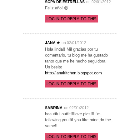
SOPA DE ESTRELLAS
on 02/01/2012
Feliz año! 😉
LOG IN TO REPLY TO THIS
JANA ★
on 02/01/2012
Hola linda!! Mil gracias por tu
comentario, tu blog me ha gustado
tanto que me he hecho seguidora.
Un besito
http://janakitchen.blogspot.com
LOG IN TO REPLY TO THIS
SABRINA
on 02/01/2012
beautiful outfit!!!love pics!!!!i'm
following you!!if you like mine,do the
same!!
LOG IN TO REPLY TO THIS