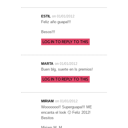
ESTIL
on 01/01/2012
Feliz año guapa!!!
Besos!!!
LOG IN TO REPLY TO THIS
MARTA
on 01/01/2012
Buen blg, suerte en ls premios!
LOG IN TO REPLY TO THIS
MIRIAM
on 01/01/2012
Wooooooo!! Superguapa!!! ME
encanta el look 🙂 Feliz 2012!
Besitos
Miriam M. M.