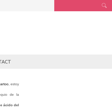
TACT
artoo
, estoy
quio de la
ue ácido del