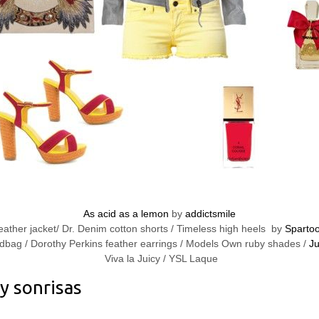
As acid as a lemon
by
addictsmile
leather jacket/ Dr. Denim cotton shorts / Timeless high heels by
Sparto
dbag / Dorothy Perkins feather earrings / Models Own ruby shades /
Ju
Viva la Juicy / YSL Laque
y sonrisas