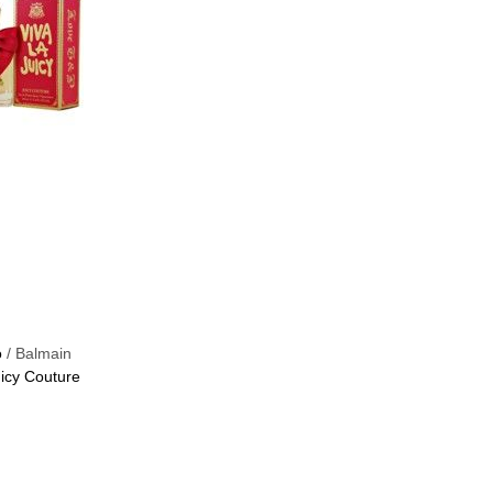
o
/ Balmain
icy Couture