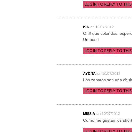
LOG IN TO REPLY TO THIS
ISA
on 10/07/2012
Oh!! que coloridos, espero
Un beso
LOG IN TO REPLY TO THIS
AYDITA
on 10/07/2012
Los zapatos son una chul
LOG IN TO REPLY TO THIS
MISS A
on 10/07/2012
Cómo me gustan los shorts
LOG IN TO REPLY TO THIS