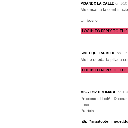
PISANDO LA CALLE
on 10/0
Me encanta la combinación
Un besito
LOG IN TO REPLY TO THIS
SINETIQUETARBLOG
on 10/
Me he quedado pillada co
LOG IN TO REPLY TO THIS
MISS TOP TEN IMAGE
on 10
Precioso el look!!! Desean
xoxo
Patricia
http://misstoptenimage.b