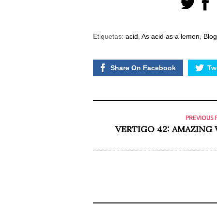
posibilidad de
ver contenido y
ofertas
personalizados.
Etiquetas:
acid
,
As acid as a lemon
,
Blog
Share On Facebook
Twe
PREVIOUS 
VERTIGO 42: AMAZING