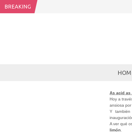
BREAKING
HOM
As acid as
Hoy a travé
ansiosa por
Y también
inauguració
A ver qué o
limón
.