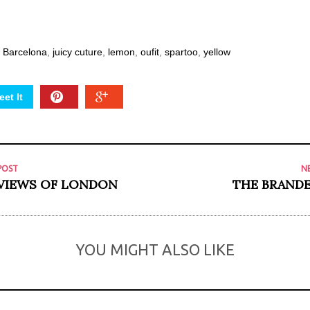
 Barcelona
,
juicy cuture
,
lemon
,
oufit
,
spartoo
,
yellow
et It
POST
N
 VIEWS OF LONDON
THE BRANDE
YOU MIGHT ALSO LIKE