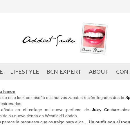
AS ACID AS A LEMON
SHOPPING
/ 10/07/2012
E
LIFESTYLE
BCN EXPERT
ABOUT
CON
 a lemon
s de este look os enseño mis nuevos zapatos recién llegados desde
Sp
 estrenarlos.
 añado en el collage mi nuevo perfume de
Juicy Couture
obse
n de su nueva tienda en Westfield London.
s parece la propuesta que os traigo para ellos…
Un outfit con el toq