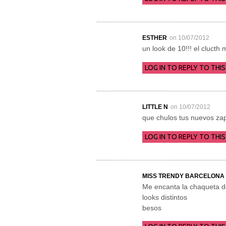
ESTHER
on 10/07/2012
un look de 10!!! el clucth
LOG IN TO REPLY TO THIS
LITTLE N
on 10/07/2012
que chulos tus nuevos zap
LOG IN TO REPLY TO THIS
MISS TRENDY BARCELONA
Me encanta la chaqueta de
looks distintos
besos