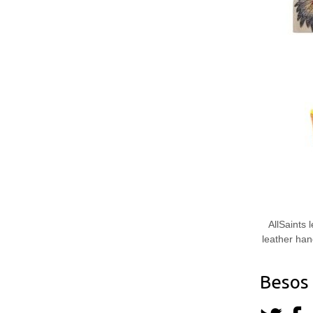
cómo se usa
la web.
Experiencia
Para que
nuestra web
funcione lo
mejor posible
durante tu
visita. Si
rechaza estas
cookies,
algunas
funcionalidades
desaparecerán
de la web.
AllSaints 
Marketing
leather han
Al compartir tus
intereses y
comportamiento
Besos 
mientras visitas
nuestro sitio,
aumentas la