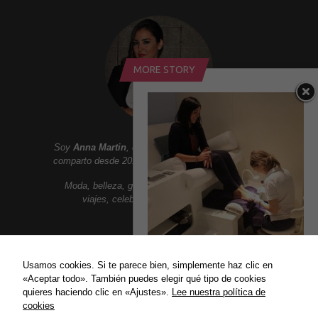
MORE STORY
Soy
Anna Martin
, creadora de
Addict Smile
. Aqui
comparto desde 2010 un lifestyle lleno de sonrisas:
Moda, belleza, gastronomia, tendencias, ocio,
viajes, celebrities, lujo y mucho mas.
ENLACES
Usamos cookies. Si te parece bien, simplemente haz clic en
BLISS SPA Y SUS NUEVOS
«Aceptar todo». También puedes elegir qué tipo de cookies
Política de privacidad
COLORES ESSIE
quieres haciendo clic en «Ajustes».
Lee nuestra política de
Hace unas semanas...
Política de Cookies
cookies