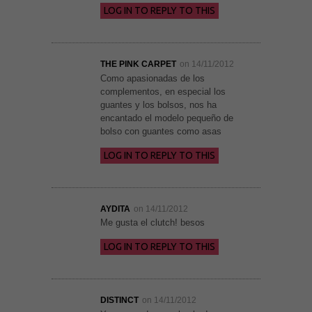
LOG IN TO REPLY TO THIS
Experiencia
Para que
nuestra web
THE PINK CARPET
on 14/11/2012
funcione lo
Como apasionadas de los
mejor posible
complementos, en especial los
durante tu
visita. Si
guantes y los bolsos, nos ha
rechaza estas
encantado el modelo pequeño de
cookies,
bolso con guantes como asas
algunas
funcionalidades
LOG IN TO REPLY TO THIS
desaparecerán
de la web.
AYDITA
on 14/11/2012
Marketing
Al compartir tus
Me gusta el clutch! besos
intereses y
comportamiento
LOG IN TO REPLY TO THIS
mientras visitas
nuestro sitio,
aumentas la
posibilidad de
ver contenido y
DISTINCT
on 14/11/2012
ofertas