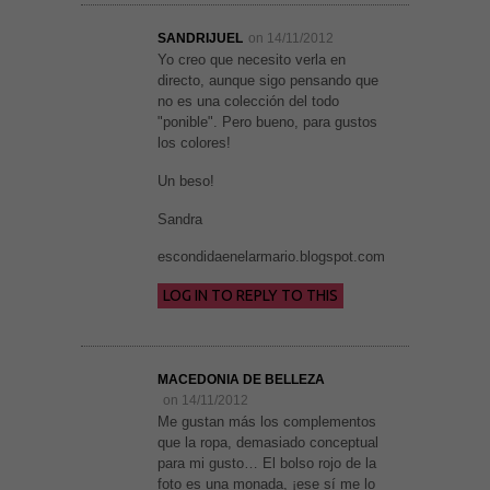
SANDRIJUEL
on 14/11/2012
Yo creo que necesito verla en
directo, aunque sigo pensando que
no es una colección del todo
"ponible". Pero bueno, para gustos
los colores!
Un beso!
Sandra
escondidaenelarmario.blogspot.com
LOG IN TO REPLY TO THIS
MACEDONIA DE BELLEZA
on 14/11/2012
Me gustan más los complementos
que la ropa, demasiado conceptual
para mi gusto… El bolso rojo de la
foto es una monada, ¡ese sí me lo