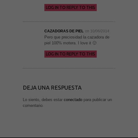
LOG IN TO REPLY TO THIS
CAZADORAS DE PIEL
on 10/06/2014
Pero que preciosidad la cazadora de
piel 100% motera. I love it 🙂
LOG IN TO REPLY TO THIS
DEJA UNA RESPUESTA
Lo siento, debes estar
conectado
para publicar un
comentario.