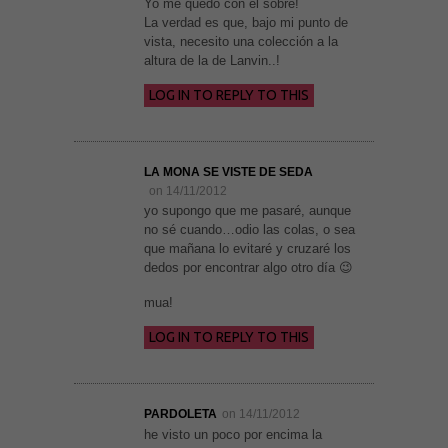
Yo me quedo con el sobre!
personalizados.
La verdad es que, bajo mi punto de
vista, necesito una colección a la
altura de la de Lanvin..!
LOG IN TO REPLY TO THIS
LA MONA SE VISTE DE SEDA
on 14/11/2012
yo supongo que me pasaré, aunque
no sé cuando…odio las colas, o sea
que mañana lo evitaré y cruzaré los
dedos por encontrar algo otro día 😉
mua!
LOG IN TO REPLY TO THIS
PARDOLETA
on 14/11/2012
he visto un poco por encima la