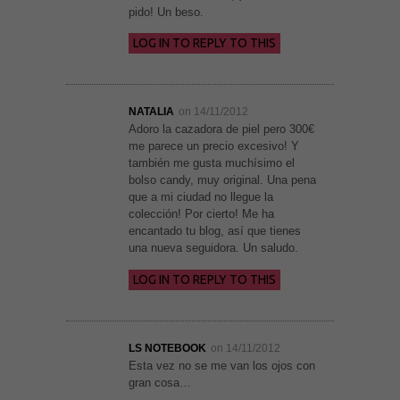
pido! Un beso.
LOG IN TO REPLY TO THIS
NATALIA
on 14/11/2012
Necesarias
Adoro la cazadora de piel pero 300€
y
me parece un precio excesivo! Y
Estadísticas
también me gusta muchísimo el
Estas
cookies no
bolso candy, muy original. Una pena
son
que a mi ciudad no llegue la
opcionales.
colección! Por cierto! Me ha
Son
encantado tu blog, así que tienes
necesarias
para que
una nueva seguidora. Un saludo.
funcione la
web. Para
LOG IN TO REPLY TO THIS
que
podamos
mejorar la
funcionalidad
y estructura
LS NOTEBOOK
on 14/11/2012
de la web, en
Esta vez no se me van los ojos con
base a cómo
se usa la
gran cosa…
web.