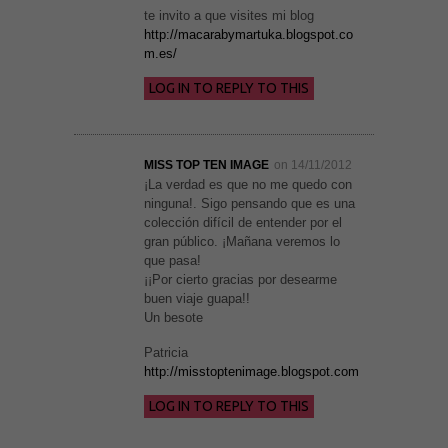
te invito a que visites mi blog
http://macarabymartuka.blogspot.co
m.es/
LOG IN TO REPLY TO THIS
MISS TOP TEN IMAGE
on 14/11/2012
¡La verdad es que no me quedo con
ninguna!. Sigo pensando que es una
colección difícil de entender por el
gran público. ¡Mañana veremos lo
que pasa!
¡¡Por cierto gracias por desearme
buen viaje guapa!!
Un besote
Patricia
http://misstoptenimage.blogspot.com
LOG IN TO REPLY TO THIS