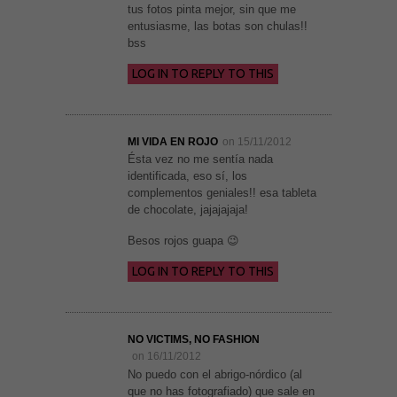
tus fotos pinta mejor, sin que me
entusiasme, las botas son chulas!!
bss
LOG IN TO REPLY TO THIS
MI VIDA EN ROJO
on 15/11/2012
Ésta vez no me sentía nada
identificada, eso sí, los
complementos geniales!! esa tableta
de chocolate, jajajajaja!
Besos rojos guapa 😉
LOG IN TO REPLY TO THIS
NO VICTIMS, NO FASHION
on 16/11/2012
No puedo con el abrigo-nórdico (al
que no has fotografiado) que sale en