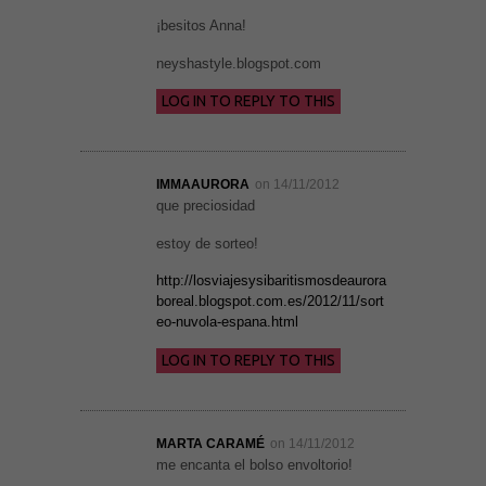
¡besitos Anna!
neyshastyle.blogspot.com
LOG IN TO REPLY TO THIS
IMMAAURORA
on 14/11/2012
que preciosidad
estoy de sorteo!
http://losviajesysibaritismosdeaurora
boreal.blogspot.com.es/2012/11/sort
eo-nuvola-espana.html
LOG IN TO REPLY TO THIS
MARTA CARAMÉ
on 14/11/2012
me encanta el bolso envoltorio!