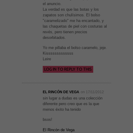
el anuncio.
La verdad es que las botas y los
zapatos son chulísimos. El bolso
"caramelizado" me ha encantado, y
las chaquetas de piel con costuras al
revés, pero tienen precios
desorbitados.
Yo me pillaba el bolso caramelo, jeje.
Kisssssssssssss
Leire
LOG IN TO REPLY TO THIS
EL RINCÓN DE VEGA
on 17/11/2012
sin lugar a dudas es una colección
diferente pero creo que es la que
menos éxito ha tenido
bsos!
El Rincón de Vega