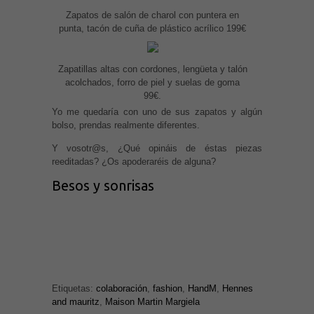
Zapatos de salón de charol con puntera en
punta, tacón de cuña de plástico acrílico 199€
Zapatillas altas con cordones, lengüeta y talón
acolchados, forro de piel y suelas de goma
99€.
Yo me quedaría con uno de sus zapatos y algún
bolso, prendas realmente diferentes.
Y vosotr@s, ¿Qué opináis de éstas piezas
reeditadas? ¿Os apoderaréis de alguna?
Besos y sonrisas
Etiquetas:
colaboración
,
fashion
,
HandM
,
Hennes
and mauritz
,
Maison Martin Margiela