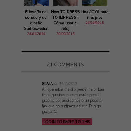
Alma mari
La Redou
Filosofía del
How TO DRESS
Una JOYA para
16/09/20
sonido y del
TO IMPRESS :
mis pies
diseño
Cómo usar el
20/09/2015
Sudiosweden
reloj
28/01/2016
30/09/2015
21 COMMENTS
SILVIA
on 14/11/2012
Aii qué rabia me dio perdérmelo! Las
fotos que has puesto están genial,
gracias por acercárnoslo un poco a
las que no pudimos asistir. Te sigo
guapa 😉
LOG IN TO REPLY TO THIS