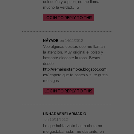
colección y a priori, no me llama
mucho la verdad.. :S
LOG IN TO REPLY TO THIS
NÁYADE
on 14/11/2012
Veo algunas cositas que me llaman
la atención. Muy original el bolso y
bastante elegante la ropa. Besos
desde
http://remainsofsmoke.blogspot.com.
es/
espero que te pases y si te gusta
me sigas.
LOG IN TO REPLY TO THIS
UNHADAENELARMARIO
on 15/11/2012
Lo que había visto hasta ahora no
me gustaba nada…no obstante, en