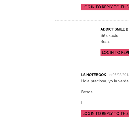
LOG IN TO REPLY TO THIS
ADDICT SMILE 
Si! exacto,
Besis
LOG IN TO REP
LS NOTEBOOK
on 06/03/201
Hola preciosa, yo la verd
Besos,
L
LOG IN TO REPLY TO THIS