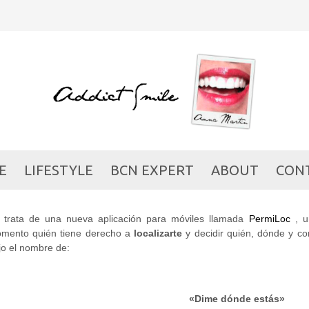
VA APP #PERMILOC DIME
ESTÁS
SHOPPING
/
TECKY
/ 06/03/2013
E
LIFESTYLE
BCN EXPERT
ABOUT
CON
 trata de una nueva aplicación para móviles llamada
PermiLoc
, u
mento quién tiene derecho a
localizarte
y decidir quién, dónde y con
jo el nombre de:
«Dime dónde estás»