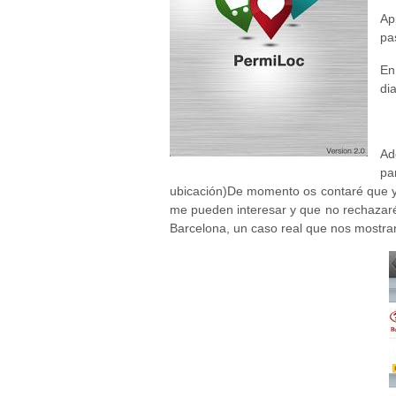
Ap
pa
En
dia
Necesarias
y
Ad
Estadísticas
pa
Estas
cookies no
ubicación)De momento os contaré que y
son
me pueden interesar y que no rechazar
opcionales.
Barcelona, un caso real que nos mostrar
Son
necesarias
para que
funcione la
web. Para
que
podamos
mejorar la
funcionalidad
y estructura
de la web,
en base a