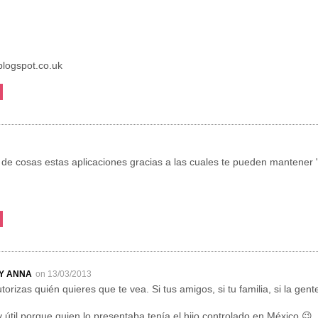
logspot.co.uk
e cosas estas aplicaciones gracias a las cuales te pueden mantener "v
BY ANNA
on 13/03/2013
torizas quién quieres que te vea. Si tus amigos, si tu familia, si la gen
útil porque quien lo presentaba tenía el hijo controlado en México 😉