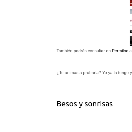
cómo se usa
la web.
Experiencia
Para que
nuestra web
funcione lo
mejor posible
durante tu
También podrás consultar en
Permiloc
a
visita. Si
rechaza estas
cookies,
algunas
funcionalidades
¿Te animas a probarla? Yo ya la teng
desaparecerán
de la web.
Marketing
Besos y sonrisas
Al compartir tus
intereses y
comportamiento
mientras visitas
nuestro sitio,
aumentas la