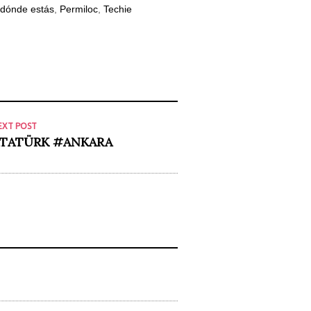
dónde estás
,
Permiloc
,
Techie
EXT POST
TATÜRK #ANKARA