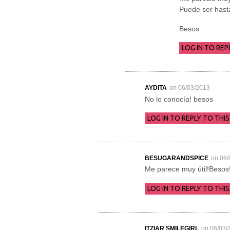
Puede ser hast
Besos
LOG IN TO REP
AYDITA
on 06/03/2013
No lo conocía! besos
LOG IN TO REPLY TO THIS
BESUGARANDSPICE
on 06/
Me parece muy útil!Besos
LOG IN TO REPLY TO THIS
ITZIAR SMILEGIRL
on 06/03/