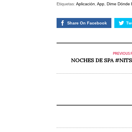
posibilidad de
Etiquetas:
Aplicación
,
App
,
Dime Dónde 
ver contenido y
ofertas
personalizados.
Share On Facebook
Twe
PREVIOUS 
NOCHES DE SPA #NIT