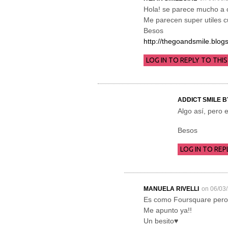
Hola! se parece mucho a 
Me parecen super utiles c
Besos
http://thegoandsmile.blog
LOG IN TO REPLY TO THIS
ADDICT SMILE 
Algo así, pero 
Besos
LOG IN TO REP
MANUELA RIVELLI
on 06/03
Es como Foursquare pero 
Me apunto ya!!
Un besito♥