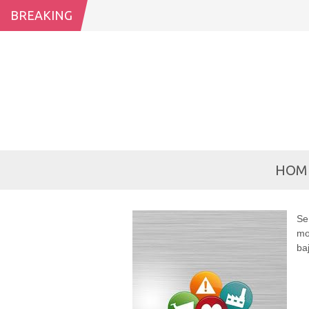
BREAKING
NUE
HOM
Se
mo
ba