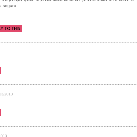
a seguro.
LY TO THIS
03/2013
!
2013