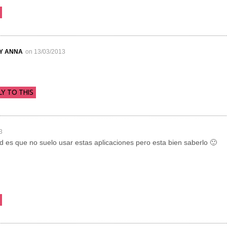
BY ANNA
on 13/03/2013
LY TO THIS
3
ad es que no suelo usar estas aplicaciones pero esta bien saberlo 🙂