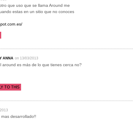
otro que uso que se llama Around me
uando estas en un sitio que no conoces
spot.com.es/
BY ANNA
on 13/03/2013
el around es más de lo que tienes cerca no?
LY TO THIS
/2013
mas desarrollado!!