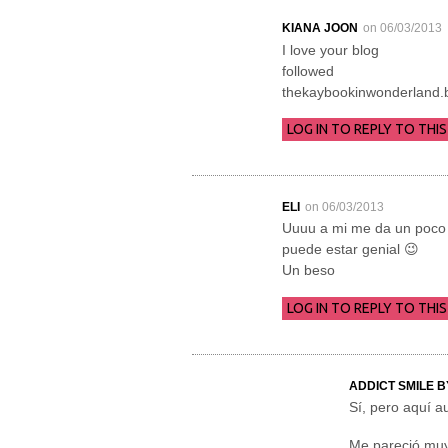
KIANA JOON
on 06/03/2013
I love your blog
followed
thekaybookinwonderland.b
LOG IN TO REPLY TO THIS
ELI
on 06/03/2013
Uuuu a mi me da un poco d
puede estar genial 😉
Un beso
LOG IN TO REPLY TO THIS
ADDICT SMILE 
Sí, pero aquí au
Me pareció muy 