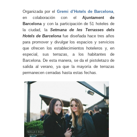
Experiencia
Organizada por el
Gremi d’Hotels de Barcelona
,
Para que
nuestra web
en colaboración con el
Ajuntament de
funcione lo
Barcelona
y con la participación de 51 hoteles de
mejor posible
la ciudad, la
Setmana de les Terrasses dels
durante tu
visita. Si
Hotels de Barcelona
fue diseñada hace tres años
rechaza estas
para promover y divulgar los espacios y servicios
cookies,
que ofrecen los establecimientos hoteleros y, en
algunas
funcionalidades
especial, sus terrazas, a los habitantes de
desaparecerán
Barcelona. De esta manera, se da el pistoletazo de
de la web.
salida al verano, ya que la mayoría de terrazas
permanecen cerradas hasta estas fechas.
Marketing
Al compartir tus
intereses y
comportamiento
mientras visitas
nuestro sitio,
aumentas la
posibilidad de
ver contenido y
ofertas
personalizados.