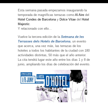
Esta semana pasada empezamos inaugurando la
temporada de magníficas terrazas como
Al Aire
del
Hotel Condes de Barcelona
y
Dolce Vitae
del
Hotel
Majestic
.
Necesarias
Y relacionado con ello…
y
Estadísticas
Vuelve la tercera edición de la
Setmana de les
Estas
cookies no
Terrasses dels Hotels de Barcelona
, un evento
son
que acerca, una vez más, las terrazas de los
opcionales.
hoteles a todos los habitantes de la ciudad con 180
Son
actividades distintas, 50 más que el año anterior.
necesarias
para que
La cita tendrá lugar este año entre los días 1 y 8 de
funcione la
junio, ampliando los días de celebración del evento.
web. Para
que
podamos
mejorar la
funcionalidad
y estructura
de la web, en
base a cómo
se usa la
web.