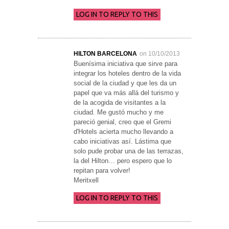
LOG IN TO REPLY TO THIS
HILTON BARCELONA
on 10/10/2013
Buenísima iniciativa que sirve para
integrar los hoteles dentro de la vida
social de la ciudad y que les da un
papel que va más allá del turismo y
de la acogida de visitantes a la
ciudad. Me gustó mucho y me
pareció genial, creo que el Gremi
d'Hotels acierta mucho llevando a
cabo iniciativas así. Lástima que
solo pude probar una de las terrazas,
la del Hilton… pero espero que lo
repitan para volver!
Meritxell
LOG IN TO REPLY TO THIS