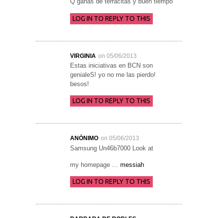
Q ganas de terracitas y buen tiempo
LOG IN TO REPLY TO THIS
VIRGINIA
on 05/06/2013
Estas iniciativas en BCN son
genialeS! yo no me las pierdo!
besos!
LOG IN TO REPLY TO THIS
ANÓNIMO
on 05/06/2013
Samsung Un46b7000 Look at
my homepage …
messiah
LOG IN TO REPLY TO THIS