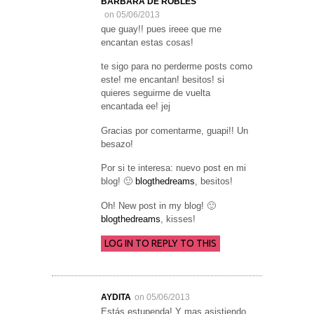
BARBARA DE ROBLES
on 05/06/2013
que guay!! pues ireee que me
encantan estas cosas!
te sigo para no perderme posts como
este! me encantan! besitos! si
quieres seguirme de vuelta
encantada ee! jej
Gracias por comentarme, guapi!! Un
besazo!
Por si te interesa: nuevo post en mi
blog! 🙂
blogthedreams
, besitos!
Oh! New post in my blog! 🙂
blogthedreams
, kisses!
LOG IN TO REPLY TO THIS
AYDITA
on 05/06/2013
Estás estupenda! Y mas asistiendo