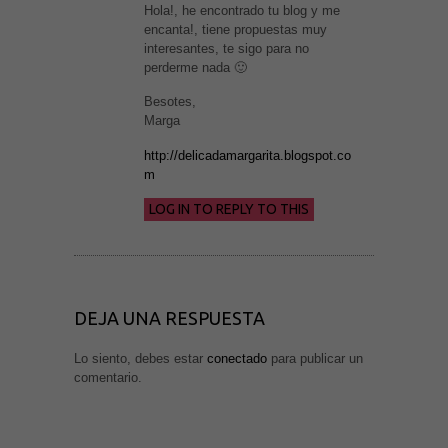
Hola!, he encontrado tu blog y me
encanta!, tiene propuestas muy
interesantes, te sigo para no
Marketing
perderme nada 🙂
Al compartir tus
intereses y
comportamiento
Besotes,
mientras visitas
Marga
nuestro sitio,
aumentas la
http://delicadamargarita.blogspot.co
posibilidad de
ver contenido y
m
ofertas
personalizados.
LOG IN TO REPLY TO THIS
DEJA UNA RESPUESTA
Lo siento, debes estar
conectado
para publicar un
comentario.