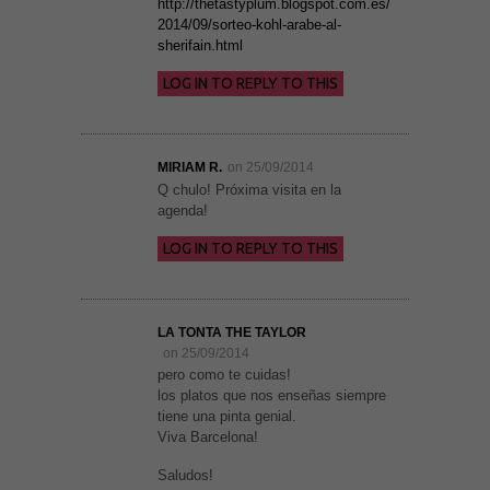
http://thetastyplum.blogspot.com.es/
2014/09/sorteo-kohl-arabe-al-
sherifain.html
LOG IN TO REPLY TO THIS
MIRIAM R.
on 25/09/2014
Q chulo! Próxima visita en la
agenda!
LOG IN TO REPLY TO THIS
LA TONTA THE TAYLOR
on 25/09/2014
Necesarias
pero como te cuidas!
y
los platos que nos enseñas siempre
Estadísticas
tiene una pinta genial.
Estas
Viva Barcelona!
cookies no
son
opcionales.
Saludos!
Son