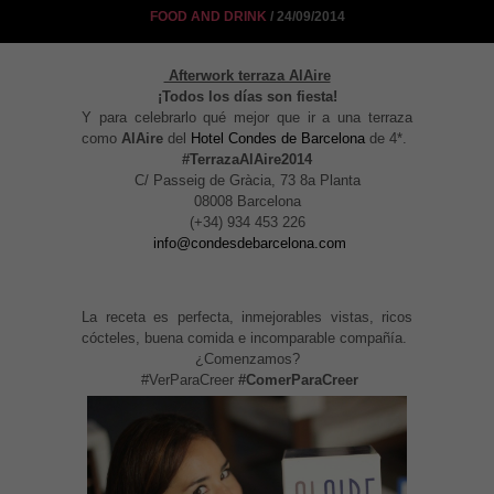
FOOD AND DRINK
/ 24/09/2014
Afterwork terraza AlAire
¡Todos los días son fiesta!
Y para celebrarlo qué mejor que ir a una terraza
como
AlAire
del
Hotel Condes de Barcelona
de 4*.
#TerrazaAlAire2014
C/ Passeig de Gràcia, 73 8a Planta
08008 Barcelona
(+34) 934 453 226
info@condesdebarcelona.com
La receta es perfecta, inmejorables vistas, ricos
cócteles, buena comida e incomparable compañía.
¿Comenzamos?
#VerParaCreer
#ComerParaCreer