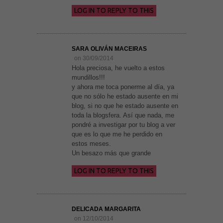
necesarias
LOG IN TO REPLY TO THIS
para que
funcione la
web. Para
que
podamos
SARA OLIVÁN MACEIRAS
mejorar la
on 30/09/2014
funcionalidad
y estructura
Hola preciosa, he vuelto a estos
de la web, en
mundillos!!!
base a cómo
y ahora me toca ponerme al día, ya
se usa la
web.
que no sólo he estado ausente en mi
blog, si no que he estado ausente en
toda la blogsfera. Así que nada, me
pondré a investigar por tu blog a ver
Experiencia
que es lo que me he perdido en
Para que
nuestra web
estos meses.
funcione lo
Un besazo más que grande
mejor posible
durante tu
LOG IN TO REPLY TO THIS
visita. Si
rechaza estas
cookies,
algunas
funcionalidades
DELICADA MARGARITA
desaparecerán
de la web.
on 12/10/2014