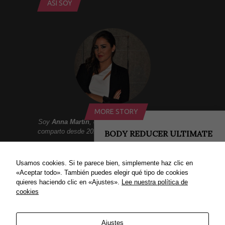
ASÍ SOY
MORE STORY
Soy
Anna Martin
, creadora de
Addict Smile
. Aqui
comparto desde 2010 un lifestyle lleno de sonrisas:
BODY REDUCER ULTIMATE
MODELLING PATCHES
Moda, belleza, gastronomia, tendencias, ocio,
COMODYNES
viajes, celebrities, lujo y mucho mas.
Usamos cookies. Si te parece bien, simplemente haz clic en
¡SORTEO! Body Reducer Ultimate
«Aceptar todo». También puedes elegir qué tipo de cookies
Modelling Patches Comodynes
quieres haciendo clic en «Ajustes».
Lee nuestra política de
Os...
cookies
ENLACES
18/09/2014
Política de privacidad
Ajustes