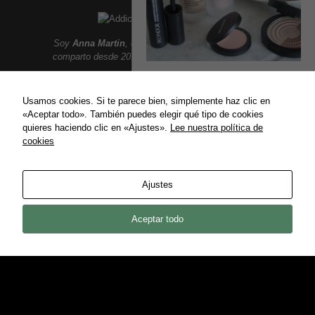
Soy
Anna Martin
, creadora de
Addict Smile
. Aqui
comparto desde 2010 un lifestyle lleno de sonrisas:
THE SKINCARE MAKE UP
Moda, belleza, gastronomia, tendencias, ocio,
viajes, celebrities, lujo y mucho mas.
Personalmente disfruto mucho
Usamos cookies. Si te parece bien, simplemente haz clic en
pintándome, me gusta arreglarme,
«Aceptar todo». También puedes elegir qué tipo de cookies
destacar mis facciones, cubrir
quieres haciendo clic en «Ajustes».
Lee nuestra política de
imperfecciones.... además...
cookies
ENLACES
14/08/2019
Política de privacidad
Ajustes
Política de Cookies
Contact
Aceptar todo
COPYRIGHT © 2021 ADDICT SMILE ·
CREDITS
BACK TO TOP