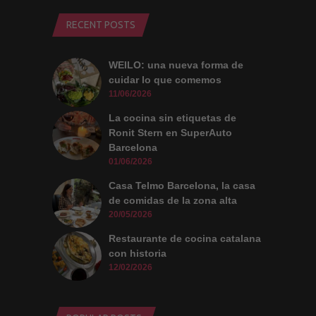
comportamiento
mientras visitas
RECENT POSTS
nuestro sitio,
aumentas la
posibilidad de
ver contenido y
WEILO: una nueva forma de
ofertas
cuidar lo que comemos
personalizados.
11/06/2026
La cocina sin etiquetas de
Ronit Stern en SuperAuto
Barcelona
01/06/2026
Casa Telmo Barcelona, la casa
de comidas de la zona alta
20/05/2026
Restaurante de cocina catalana
con historia
12/02/2026