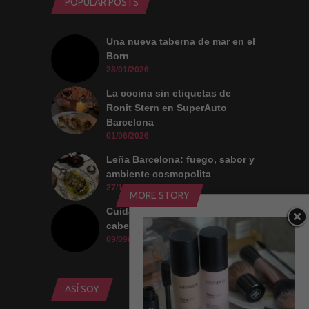
POPULAR POSTS
Una nueva taberna de mar en el
Born
28/01/2026
La cocina sin etiquetas de
Ronit Stern en SuperAuto
Barcelona
01/06/2026
Leña Barcelona: fuego, sabor y
ambiente cosmopolita
27/10/2025
MORE STORY
Cuidado natural para piel y
cabello
09/09/2025
ASÍ SOY