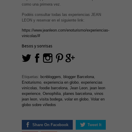
como una primera vez.
Podéis consultar todas las experiencias JEAN
LEON y reservar en el siguiente link:
https://www.jeanleon.com/enoturismo/experiencias-
vinicolas/#
Besos y sonrisas
Etiquetas:
bcnbloggers
,
blogger Barcelona
,
Enoturismo
,
experiencia en globo
,
experiencias
vinícolas
,
foodie barcelona
,
Jean Leon
,
jean leon
experience
,
Oenophilia
,
planes barcelona
,
vinos
jean leon
,
visita bodega
,
volar en globo
,
Volar en
globo sobre viñedos
Share On Facebook
Tweet It