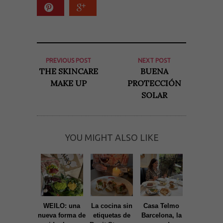
PREVIOUS POST
NEXT POST
THE SKINCARE
BUENA
MAKE UP
PROTECCIÓN
SOLAR
Necesarias
y
YOU MIGHT ALSO LIKE
Estadísticas
Estas
cookies no
son
opcionales.
Son
necesarias
para que
funcione la
WEILO: una
La cocina sin
Casa Telmo
Tribut, u
web. Para
que
nueva forma de
etiquetas de
Barcelona, la
imprescind
podamos