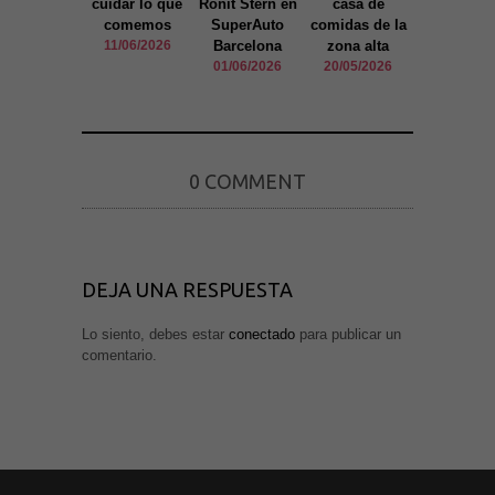
cuidar lo que
Ronit Stern en
casa de
del Port 
mejorar la
comemos
SuperAuto
comidas de la
Barcelo
funcionalidad
11/06/2026
Barcelona
zona alta
21/01/20
y estructura
de la web, en
01/06/2026
20/05/2026
base a cómo
se usa la
web.
0 COMMENT
Experiencia
Para que
nuestra web
funcione lo
mejor posible
durante tu
visita. Si
DEJA UNA RESPUESTA
rechaza estas
cookies,
algunas
Lo siento, debes estar
conectado
para publicar un
funcionalidades
comentario.
desaparecerán
de la web.
Marketing
Al compartir tus
intereses y