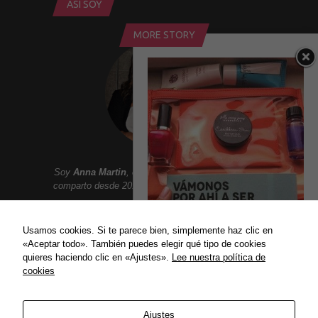
ASÍ SOY
MORE STORY
Soy
Anna Martin
, creadora de
Addict Smile
. Aqui
comparto desde 2010 un lifestyle lleno de sonrisas:
Moda, belleza, gastronomia, tendencias, ocio,
viajes, celebrities, lujo y mucho mas.
Usamos cookies. Si te parece bien, simplemente haz clic en
NOVEDADES DE BELLEZA
«Aceptar todo». También puedes elegir qué tipo de cookies
JUNIO
quieres haciendo clic en «Ajustes».
Lee nuestra política de
Este mes de junio...
cookies
ENLACES
15/06/2015
Política de privacidad
Ajustes