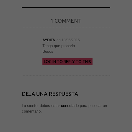
1 COMMENT
Necesarias
y
AYDITA
on 18/06/2015
Estadísticas
Tengo que probarlo
Estas
Besos
cookies no
son
opcionales.
LOG IN TO REPLY TO THIS
Son
necesarias
para que
funcione la
web. Para
que
podamos
DEJA UNA RESPUESTA
mejorar la
funcionalidad
y estructura
Lo siento, debes estar
conectado
para publicar un
de la web, en
comentario.
base a cómo
se usa la
web.