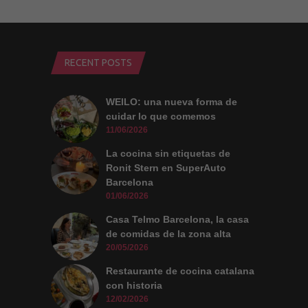
Experiencia
Para que
nuestra web
funcione lo
RECENT POSTS
mejor posible
durante tu
visita. Si
rechaza estas
WEILO: una nueva forma de
cookies,
algunas
cuidar lo que comemos
funcionalidades
11/06/2026
desaparecerán
de la web.
La cocina sin etiquetas de
Ronit Stern en SuperAuto
Barcelona
Marketing
01/06/2026
Al compartir tus
intereses y
Casa Telmo Barcelona, la casa
comportamiento
mientras visitas
de comidas de la zona alta
nuestro sitio,
20/05/2026
aumentas la
posibilidad de
Restaurante de cocina catalana
ver contenido y
ofertas
con historia
personalizados.
12/02/2026