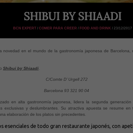
SHIBUI BY SHIAADI
BCN EXPERT
/
COMER PARA CREER
/
FOOD AND DRINK
/ 23/12/2017
a novedad en el mundo de la gastronomía japonesa de Barcelona, 
do
Shibui by Shiaadi
.
C/Comte D’ Urgell 272
Barcelona 93 321 90 04
lizado en alta gastronomía japonesa, lidera la segunda generación
s exclusivas y deslumbrantes. Su atractiva apuesta se resume en 
una elaboración de los platos sin precedentes.
os esenciales de todo gran restaurante japonés, con apeti