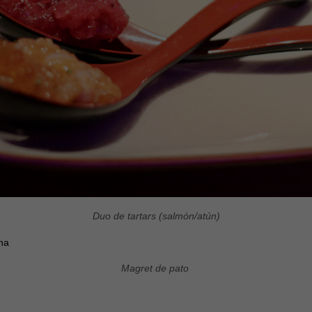
Experiencia
Para que
nuestra web
funcione lo
mejor posible
durante tu
visita. Si
rechaza estas
cookies,
algunas
funcionalidades
desaparecerán
de la web.
Marketing
Duo de tartars (salmón/atún)
Al compartir tus
intereses y
comportamiento
mientras visitas
nuestro sitio,
Magret de pato
aumentas la
posibilidad de
ver contenido y
ofertas