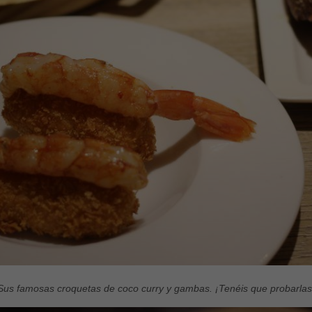
Experiencia
Para que
nuestra web
funcione lo
mejor posible
durante tu
visita. Si
rechaza estas
cookies,
algunas
funcionalidades
desaparecerán
de la web.
Marketing
Al compartir tus
intereses y
comportamiento
mientras visitas
nuestro sitio,
aumentas la
Sus famosas croquetas de coco curry y gambas. ¡Tenéis que probarlas
posibilidad de
ver contenido y
ofertas