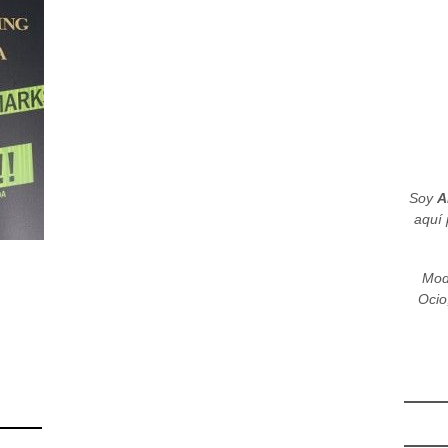
Soy
A
aquí 
Mod
Ocio