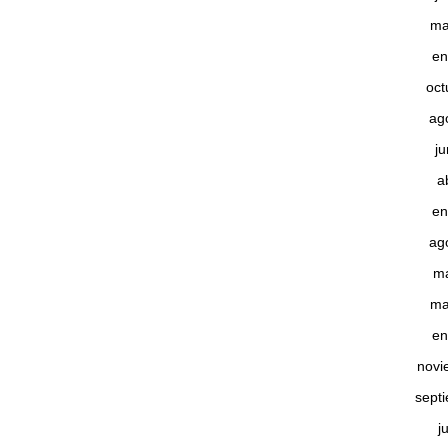
ma
en
oct
ag
j
a
en
ag
m
ma
en
novi
sept
j