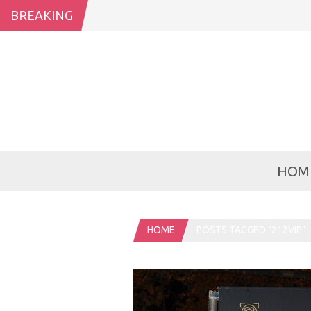
BREAKING
HOM
HOME
POSTS TAGGED "212VIP"