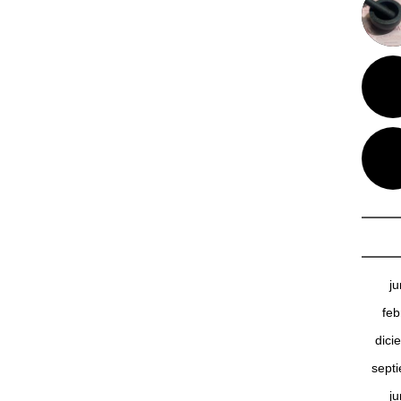
j
feb
dici
sept
j