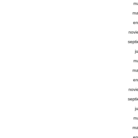
m
ma
en
novi
sept
j
m
ma
en
novi
sept
j
m
ma
en