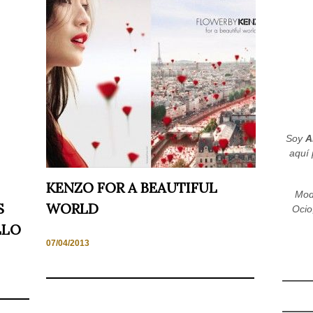
Soy
A
aquí 
KENZO FOR A BEAUTIFUL
Mod
S
WORLD
Ocio
LLO
07/04/2013