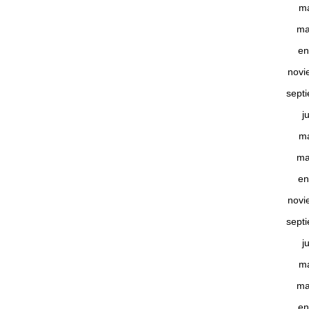
m
ma
en
novi
sept
j
m
ma
en
novi
sept
j
m
ma
en