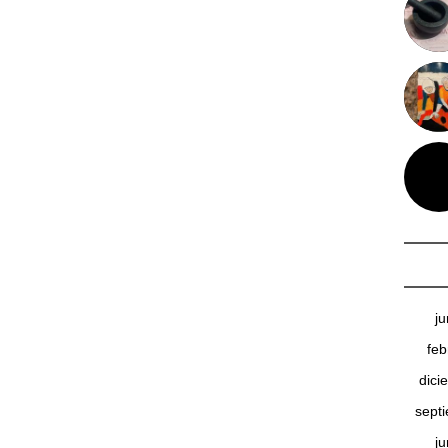
j
feb
dici
sept
j