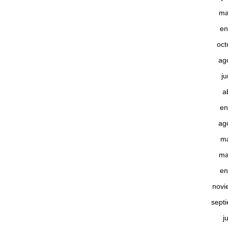
ma
en
oct
ag
j
a
en
ag
m
ma
en
novi
sept
j