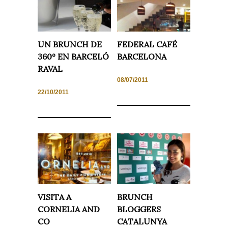
Experiencia
Para que
nuestra web
funcione lo
mejor posible
UN BRUNCH DE
FEDERAL CAFÉ
durante tu
360º EN BARCELÓ
BARCELONA
visita. Si
rechaza estas
RAVAL
cookies,
08/07/2011
algunas
funcionalidades
22/10/2011
desaparecerán
de la web.
Marketing
Al compartir tus
intereses y
comportamiento
mientras visitas
nuestro sitio,
aumentas la
posibilidad de
VISITA A
BRUNCH
ver contenido y
ofertas
CORNELIA AND
BLOGGERS
personalizados.
CO
CATALUNYA