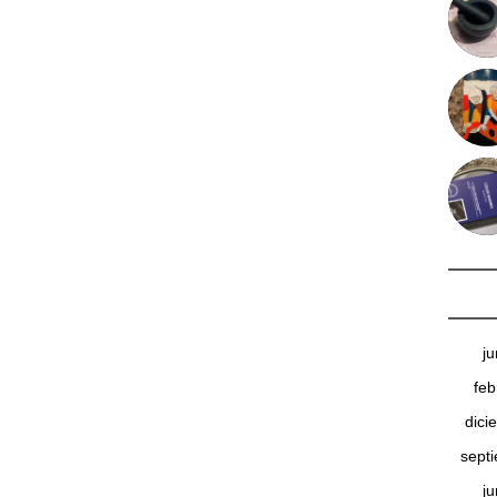
j
feb
dici
sept
j