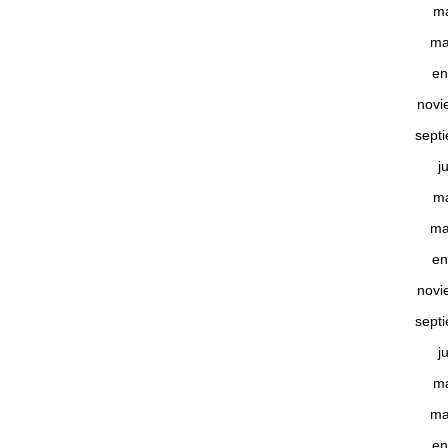
m
ma
en
novi
sept
j
m
ma
en
novi
sept
j
m
ma
en