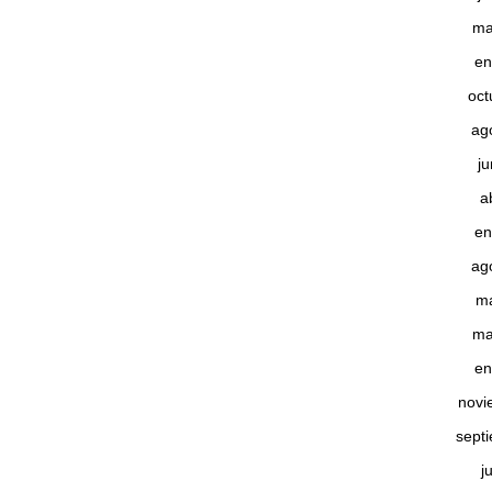
ma
en
oct
ag
j
a
en
ag
m
ma
en
novi
sept
j