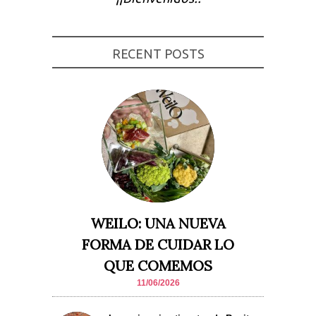
Experiencia
Para que
nuestra web
funcione lo
RECENT POSTS
mejor posible
durante tu
visita. Si
rechaza estas
cookies,
algunas
funcionalidades
desaparecerán
de la web.
Marketing
Al compartir tus
intereses y
WEILO: UNA NUEVA
comportamiento
mientras visitas
FORMA DE CUIDAR LO
nuestro sitio,
aumentas la
QUE COMEMOS
posibilidad de
ver contenido y
11/06/2026
ofertas
personalizados.