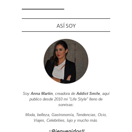
ASÍ SOY
Necesarias
y
Estadísticas
Estas
cookies no
son
opcionales.
Son
necesarias
para que
funcione la
web. Para
que
podamos
Soy
Anna Martin
, creadora de
Addict Smile
, aquí
mejorar la
funcionalidad
publico desde 2010 mi "Life Style" lleno de
y estructura
sonrisas:
de la web, en
base a cómo
Moda, belleza, Gastronomía, Tendencias, Ocio,
se usa la
web.
Viajes, Celebrities, lujo y mucho más.
¡¡Bienvenidos!!