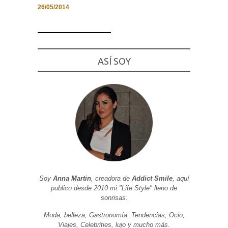
26/05/2014
Necesarias
ASÍ SOY
y
Estadísticas
Estas
cookies no
son
opcionales.
Son
necesarias
para que
funcione la
web. Para
que
podamos
mejorar la
funcionalidad
y estructura
Soy
Anna Martin
, creadora de
Addict Smile
, aquí
de la web, en
publico desde 2010 mi "Life Style" lleno de
base a cómo
sonrisas:
se usa la
web.
Moda, belleza, Gastronomía, Tendencias, Ocio,
Viajes, Celebrities, lujo y mucho más.