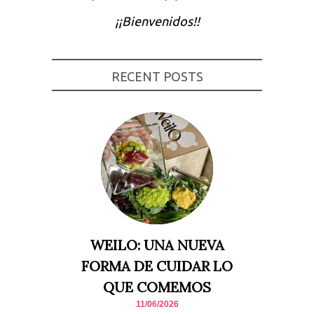
Experiencia
¡¡Bienvenidos!!
Para que
nuestra web
funcione lo
mejor posible
durante tu
RECENT POSTS
visita. Si
rechaza estas
cookies,
algunas
funcionalidades
desaparecerán
de la web.
Marketing
Al compartir tus
intereses y
comportamiento
mientras visitas
nuestro sitio,
WEILO: UNA NUEVA
aumentas la
posibilidad de
FORMA DE CUIDAR LO
ver contenido y
ofertas
QUE COMEMOS
personalizados.
11/06/2026