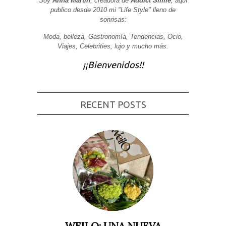
Soy
Anna Martin
, creadora de
Addict Smile
, aquí
publico desde 2010 mi "Life Style" lleno de
Experiencia
sonrisas:
Para que
nuestra web
funcione lo
Moda, belleza, Gastronomía, Tendencias, Ocio,
mejor posible
Viajes, Celebrities, lujo y mucho más.
durante tu
visita. Si
¡¡Bienvenidos!!
rechaza estas
cookies,
algunas
funcionalidades
desaparecerán
de la web.
RECENT POSTS
Marketing
Al compartir tus
intereses y
comportamiento
mientras visitas
nuestro sitio,
aumentas la
posibilidad de
ver contenido y
ofertas
personalizados.
WEILO: UNA NUEVA