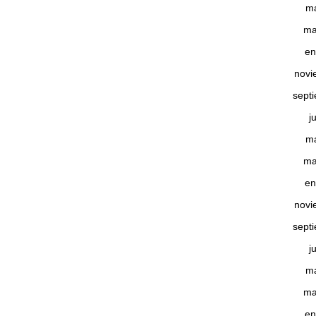
m
ma
en
novi
sept
j
m
ma
en
novi
sept
j
m
ma
en