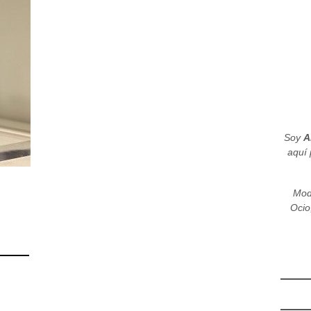
Soy
A
aquí 
Mod
Ocio