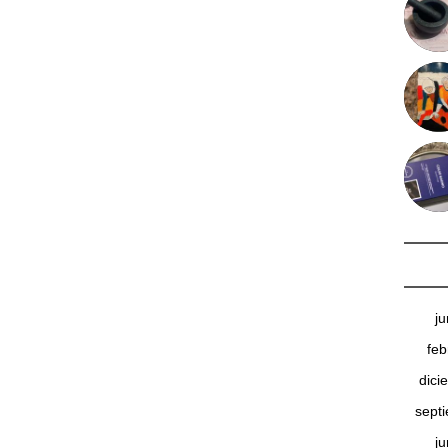
j
feb
dici
sept
j