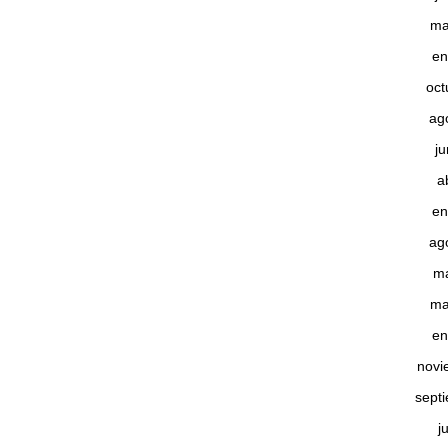
ma
en
oct
ag
j
a
en
ag
m
ma
en
novi
sept
j