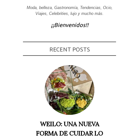
Experiencia
Moda, belleza, Gastronomía, Tendencias, Ocio,
Para que
Viajes, Celebrities, lujo y mucho más.
nuestra web
funcione lo
¡¡Bienvenidos!!
mejor posible
durante tu
visita. Si
rechaza estas
cookies,
RECENT POSTS
algunas
funcionalidades
desaparecerán
de la web.
Marketing
Al compartir tus
intereses y
comportamiento
mientras visitas
nuestro sitio,
aumentas la
posibilidad de
ver contenido y
WEILO: UNA NUEVA
ofertas
personalizados.
FORMA DE CUIDAR LO