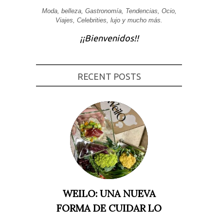
Moda, belleza, Gastronomía, Tendencias, Ocio,
Experiencia
Para que
Viajes, Celebrities, lujo y mucho más.
nuestra web
funcione lo
¡¡Bienvenidos!!
mejor posible
durante tu
visita. Si
rechaza estas
cookies,
RECENT POSTS
algunas
funcionalidades
desaparecerán
de la web.
Marketing
Al compartir tus
intereses y
comportamiento
mientras visitas
nuestro sitio,
aumentas la
posibilidad de
ver contenido y
WEILO: UNA NUEVA
ofertas
personalizados.
FORMA DE CUIDAR LO