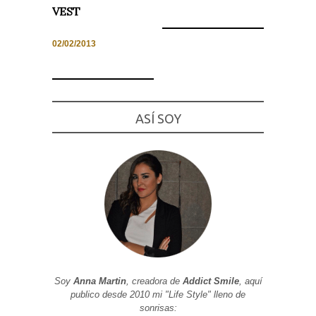
VEST
02/02/2013
Necesarias
y
Estadísticas
Estas
ASÍ SOY
cookies no
son
opcionales.
Son
necesarias
para que
funcione la
web. Para
que
podamos
mejorar la
funcionalidad
y estructura
de la web, en
base a cómo
se usa la
Soy
Anna Martin
, creadora de
Addict Smile
, aquí
web.
publico desde 2010 mi "Life Style" lleno de
sonrisas: