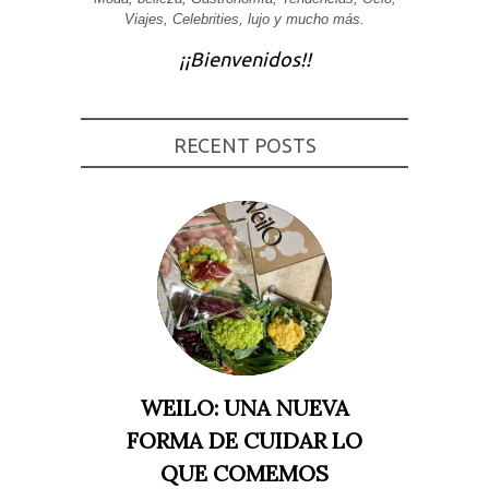
Viajes, Celebrities, lujo y mucho más.
Experiencia
Para que
¡¡Bienvenidos!!
nuestra web
funcione lo
mejor posible
durante tu
visita. Si
rechaza estas
RECENT POSTS
cookies,
algunas
funcionalidades
desaparecerán
de la web.
Marketing
Al compartir tus
intereses y
comportamiento
mientras visitas
nuestro sitio,
aumentas la
WEILO: UNA NUEVA
posibilidad de
ver contenido y
FORMA DE CUIDAR LO
ofertas
personalizados.
QUE COMEMOS