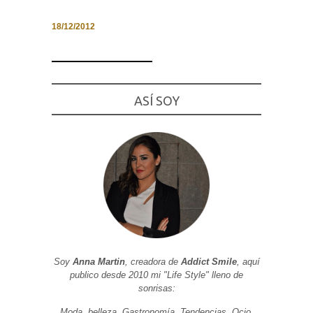
18/12/2012
Necesarias
y
Estadísticas
ASÍ SOY
Estas
cookies no
son
opcionales.
Son
necesarias
para que
funcione la
web. Para
que
podamos
mejorar la
funcionalidad
y estructura
de la web, en
Soy
Anna Martin
, creadora de
Addict Smile
, aquí
base a cómo
publico desde 2010 mi "Life Style" lleno de
se usa la
web.
sonrisas:
Moda, belleza, Gastronomía, Tendencias, Ocio,