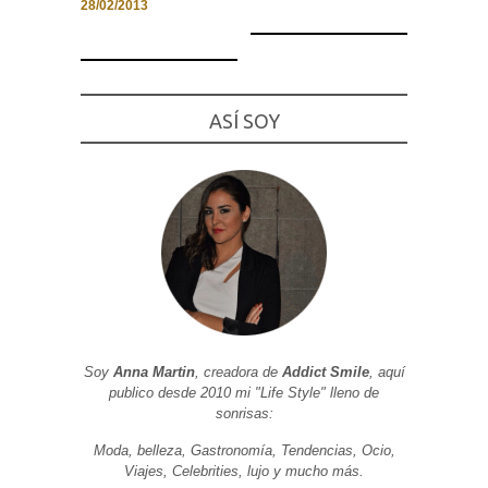
28/02/2013
Necesarias
ASÍ SOY
y
Estadísticas
Estas
cookies no
son
opcionales.
Son
necesarias
para que
funcione la
web. Para
que
podamos
mejorar la
funcionalidad
Soy
Anna Martin
, creadora de
Addict Smile
, aquí
y estructura
publico desde 2010 mi "Life Style" lleno de
de la web, en
base a cómo
sonrisas:
se usa la
web.
Moda, belleza, Gastronomía, Tendencias, Ocio,
Viajes, Celebrities, lujo y mucho más.