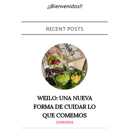
¡¡Bienvenidos!!
Experiencia
Para que
nuestra web
funcione lo
mejor posible
RECENT POSTS
durante tu
visita. Si
rechaza estas
cookies,
algunas
funcionalidades
desaparecerán
de la web.
Marketing
Al compartir tus
intereses y
comportamiento
mientras visitas
WEILO: UNA NUEVA
nuestro sitio,
aumentas la
FORMA DE CUIDAR LO
posibilidad de
ver contenido y
QUE COMEMOS
ofertas
personalizados.
11/06/2026