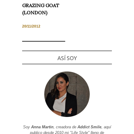
GRAZING GOAT
(LONDON)
20/11/2012
Necesarias
y
Estadísticas
Estas
cookies no
son
ASÍ SOY
opcionales.
Son
necesarias
para que
funcione la
web. Para
que
podamos
mejorar la
funcionalidad
y estructura
de la web, en
base a cómo
se usa la
web.
Soy
Anna Martin
, creadora de
Addict Smile
, aquí
publico desde 2010 mi "Life Style" lleno de