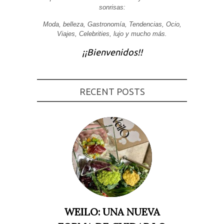
sonrisas:
Experiencia
Para que
Moda, belleza, Gastronomía, Tendencias, Ocio,
nuestra web
Viajes, Celebrities, lujo y mucho más.
funcione lo
mejor posible
durante tu
¡¡Bienvenidos!!
visita. Si
rechaza estas
cookies,
algunas
funcionalidades
RECENT POSTS
desaparecerán
de la web.
Marketing
Al compartir tus
intereses y
comportamiento
mientras visitas
nuestro sitio,
aumentas la
posibilidad de
ver contenido y
ofertas
personalizados.
WEILO: UNA NUEVA