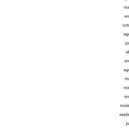
ma
en
oct
ag
j
a
en
ag
m
ma
en
novi
sept
j