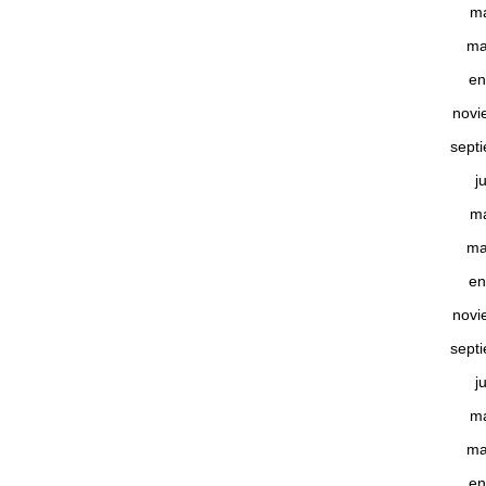
m
ma
en
novi
sept
j
m
ma
en
novi
sept
j
m
ma
en