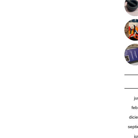
j
feb
dici
sept
j