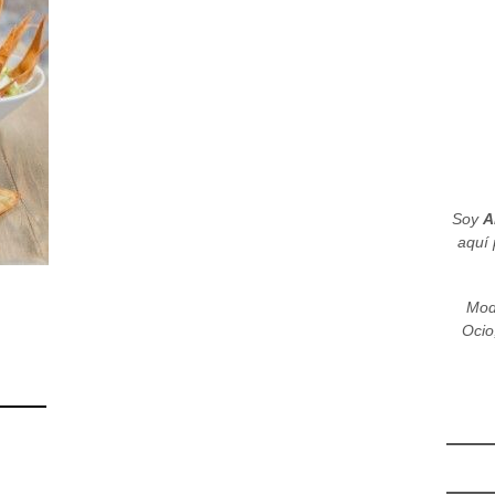
Soy
A
aquí 
Mod
Ocio