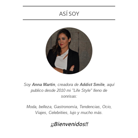
Experiencia
Para que
ASÍ SOY
nuestra web
funcione lo
mejor posible
durante tu
visita. Si
rechaza estas
cookies,
algunas
funcionalidades
desaparecerán
de la web.
Marketing
Soy
Anna Martin
, creadora de
Addict Smile
, aquí
Al compartir tus
publico desde 2010 mi "Life Style" lleno de
intereses y
sonrisas:
comportamiento
mientras visitas
nuestro sitio,
Moda, belleza, Gastronomía, Tendencias, Ocio,
aumentas la
Viajes, Celebrities, lujo y mucho más.
posibilidad de
ver contenido y
¡¡Bienvenidos!!
ofertas
personalizados.