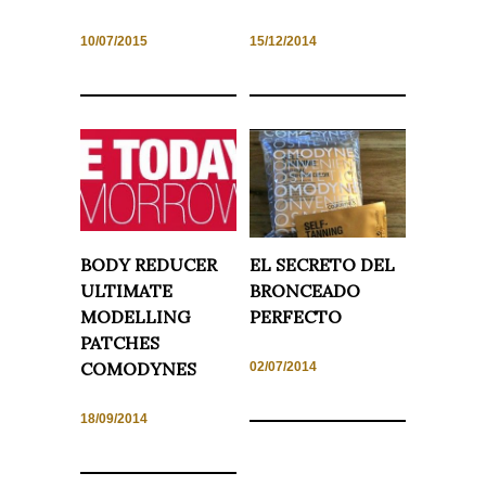
10/07/2015
15/12/2014
Necesarias
y
Estadísticas
Estas
cookies no
son
opcionales.
Son
necesarias
BODY REDUCER
EL SECRETO DEL
para que
funcione la
ULTIMATE
BRONCEADO
web. Para
que
MODELLING
PERFECTO
podamos
PATCHES
mejorar la
funcionalidad
COMODYNES
02/07/2014
y estructura
de la web, en
base a cómo
18/09/2014
se usa la
web.