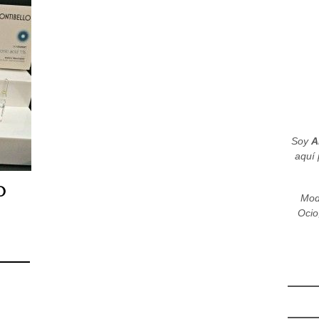
Soy
A
aquí 
O
Mod
Ocio