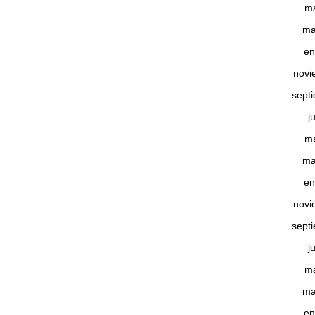
m
ma
en
novi
sept
j
m
ma
en
novi
sept
j
m
ma
en