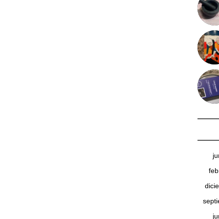
j
feb
dici
sept
j