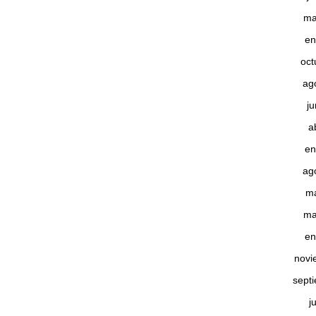
ma
en
oct
ag
j
a
en
ag
m
ma
en
novi
sept
j