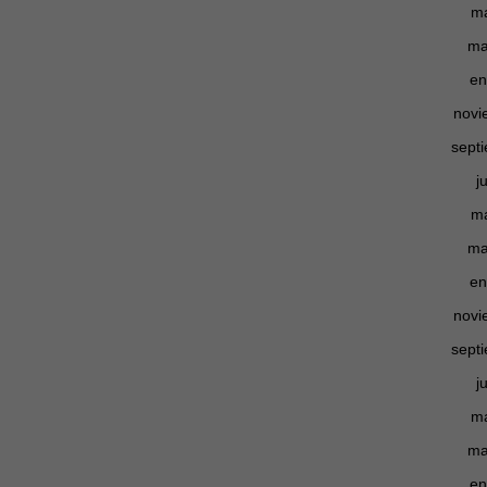
m
ma
Experiencia
Para que
en
nuestra web
funcione lo
novi
mejor posible
durante tu
sept
visita. Si
rechaza estas
j
cookies,
algunas
m
funcionalidades
desaparecerán
ma
de la web.
en
novi
Marketing
Al compartir tus
sept
intereses y
comportamiento
j
mientras visitas
nuestro sitio,
m
aumentas la
ma
posibilidad de
ver contenido y
en
ofertas