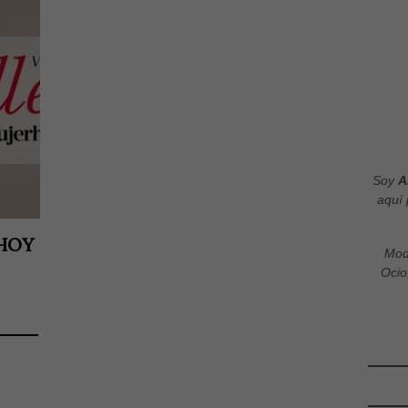
Soy
A
aquí 
RHOY
Mod
Ocio