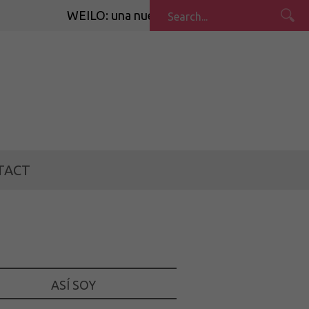
WEILO: una nueva forma de cuidar lo que comemos
TACT
ASÍ SOY