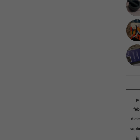
j
feb
dici
sept
j