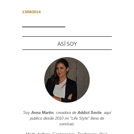
13/08/2014
Necesarias
y
Estadísticas
ASÍ SOY
Estas
cookies no
son
opcionales.
Son
necesarias
para que
funcione la
web. Para
que
podamos
mejorar la
funcionalidad
y estructura
de la web, en
Soy
Anna Martin
, creadora de
Addict Smile
, aquí
base a cómo
se usa la
publico desde 2010 mi "Life Style" lleno de
web.
sonrisas: