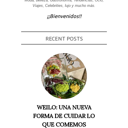
Moda, belleza, Gastronomía, Tendencias, Ocio,
Viajes, Celebrities, lujo y mucho más.
Experiencia
Para que
¡¡Bienvenidos!!
nuestra web
funcione lo
mejor posible
durante tu
visita. Si
rechaza estas
RECENT POSTS
cookies,
algunas
funcionalidades
desaparecerán
de la web.
Marketing
Al compartir tus
intereses y
comportamiento
mientras visitas
nuestro sitio,
aumentas la
WEILO: UNA NUEVA
posibilidad de
ver contenido y
FORMA DE CUIDAR LO
ofertas
personalizados.
QUE COMEMOS