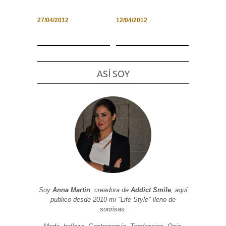
27/04/2012
12/04/2012
Necesarias
y
Estadísticas
ASÍ SOY
Estas
cookies no
son
opcionales.
Son
necesarias
para que
funcione la
web. Para
que
podamos
mejorar la
funcionalidad
y estructura
de la web, en
Soy
Anna Martin
, creadora de
Addict Smile
, aquí
base a cómo
se usa la
publico desde 2010 mi "Life Style" lleno de
web.
sonrisas: