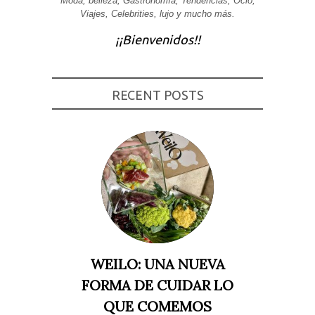
Moda, belleza, Gastronomía, Tendencias, Ocio,
Viajes, Celebrities, lujo y mucho más.
Experiencia
Para que
¡¡Bienvenidos!!
nuestra web
funcione lo
mejor posible
durante tu
visita. Si
rechaza estas
RECENT POSTS
cookies,
algunas
funcionalidades
desaparecerán
de la web.
Marketing
Al compartir tus
intereses y
comportamiento
mientras visitas
nuestro sitio,
aumentas la
WEILO: UNA NUEVA
posibilidad de
ver contenido y
FORMA DE CUIDAR LO
ofertas
personalizados.
QUE COMEMOS