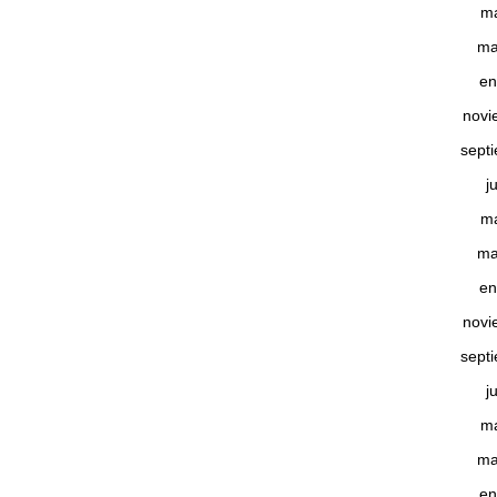
m
ma
en
novi
sept
j
m
ma
en
novi
sept
j
m
ma
en