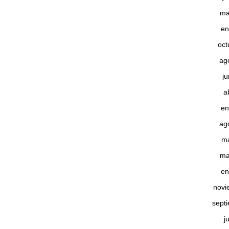
ma
en
oct
ag
j
a
en
ag
m
ma
en
novi
sept
j