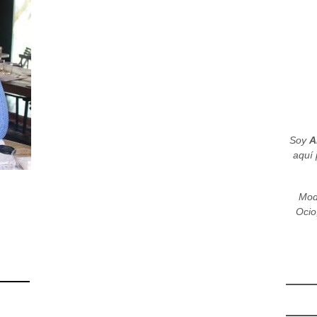
Soy
A
aquí 
Mod
Ocio