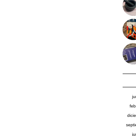
j
feb
dici
sept
j