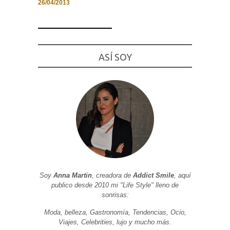
26/04/2013
Necesarias
ASÍ SOY
y
Estadísticas
Estas
cookies no
son
opcionales.
Son
necesarias
para que
funcione la
web. Para
que
podamos
mejorar la
funcionalidad
Soy
Anna Martin
, creadora de
Addict Smile
, aquí
y estructura
publico desde 2010 mi "Life Style" lleno de
de la web, en
base a cómo
sonrisas:
se usa la
web.
Moda, belleza, Gastronomía, Tendencias, Ocio,
Viajes, Celebrities, lujo y mucho más.