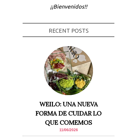
¡¡Bienvenidos!!
Experiencia
Para que
nuestra web
funcione lo
mejor posible
RECENT POSTS
durante tu
visita. Si
rechaza estas
cookies,
algunas
funcionalidades
desaparecerán
de la web.
Marketing
Al compartir tus
intereses y
comportamiento
mientras visitas
WEILO: UNA NUEVA
nuestro sitio,
aumentas la
FORMA DE CUIDAR LO
posibilidad de
ver contenido y
QUE COMEMOS
ofertas
personalizados.
11/06/2026