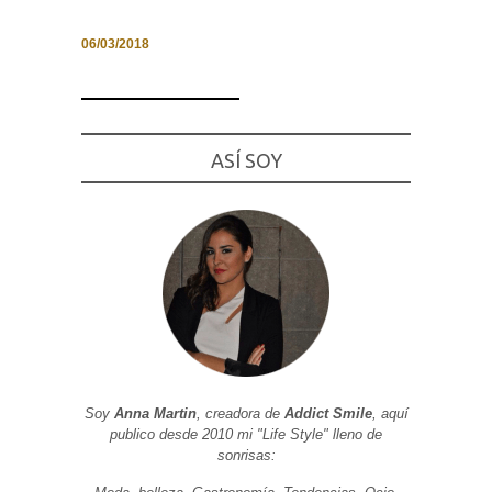
06/03/2018
Necesarias
y
Estadísticas
ASÍ SOY
Estas
cookies no
son
opcionales.
Son
necesarias
para que
funcione la
web. Para
que
podamos
mejorar la
funcionalidad
y estructura
de la web, en
Soy
Anna Martin
, creadora de
Addict Smile
, aquí
base a cómo
se usa la
publico desde 2010 mi "Life Style" lleno de
web.
sonrisas: