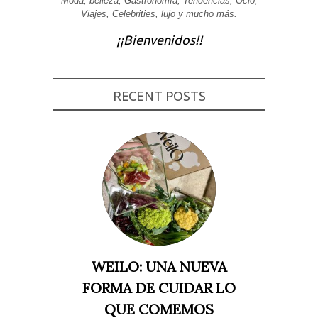
Moda, belleza, Gastronomía, Tendencias, Ocio,
Viajes, Celebrities, lujo y mucho más.
Experiencia
Para que
¡¡Bienvenidos!!
nuestra web
funcione lo
mejor posible
durante tu
visita. Si
rechaza estas
RECENT POSTS
cookies,
algunas
funcionalidades
desaparecerán
de la web.
Marketing
Al compartir tus
intereses y
comportamiento
mientras visitas
nuestro sitio,
aumentas la
WEILO: UNA NUEVA
posibilidad de
ver contenido y
FORMA DE CUIDAR LO
ofertas
personalizados.
QUE COMEMOS