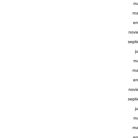
m
ma
en
novi
sept
j
m
ma
en
novi
sept
j
m
ma
en