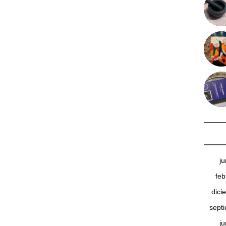
j
feb
dici
sept
j