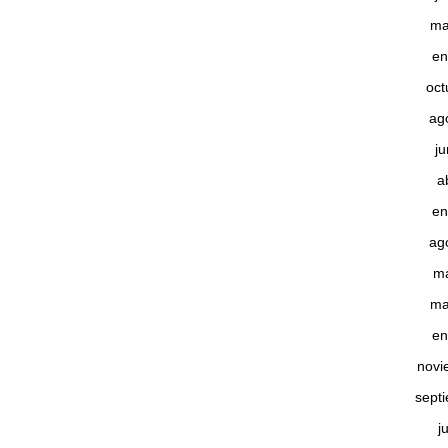
ma
en
oct
ag
j
a
en
ag
m
ma
en
novi
sept
j