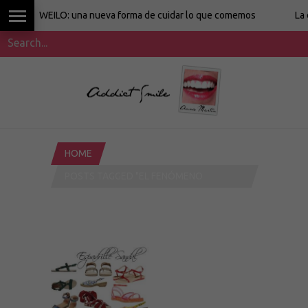
WEILO: una nueva forma de cuidar lo que comemos
La cocina
HOME
POSTS TAGGED "EL FENÓMENO
ESPARDEÑA (THE ESPADRILLES
PHENOMENON)"