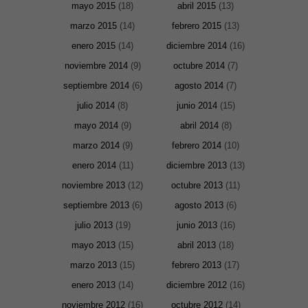
mayo 2015
(18)
abril 2015
(13)
desaparecerán
de la web.
marzo 2015
(14)
febrero 2015
(13)
enero 2015
(14)
diciembre 2014
(16)
Marketing
noviembre 2014
(9)
octubre 2014
(7)
Al compartir tus
intereses y
septiembre 2014
(6)
agosto 2014
(7)
comportamiento
mientras visitas
julio 2014
(8)
junio 2014
(15)
nuestro sitio,
aumentas la
mayo 2014
(9)
abril 2014
(8)
posibilidad de
marzo 2014
(9)
febrero 2014
(10)
ver contenido y
ofertas
enero 2014
(11)
diciembre 2013
(13)
personalizados.
noviembre 2013
(12)
octubre 2013
(11)
septiembre 2013
(6)
agosto 2013
(6)
julio 2013
(19)
junio 2013
(16)
mayo 2013
(15)
abril 2013
(18)
marzo 2013
(15)
febrero 2013
(17)
enero 2013
(14)
diciembre 2012
(16)
noviembre 2012
(16)
octubre 2012
(14)