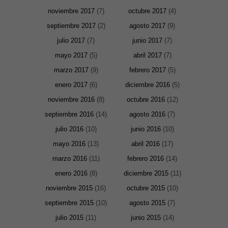
son
noviembre 2017
(7)
octubre 2017
(4)
opcionales.
Son
septiembre 2017
(2)
agosto 2017
(9)
necesarias
para que
julio 2017
(7)
junio 2017
(7)
funcione la
web. Para
mayo 2017
(5)
abril 2017
(7)
que
podamos
marzo 2017
(9)
febrero 2017
(5)
mejorar la
funcionalidad
enero 2017
(6)
diciembre 2016
(5)
y estructura
de la web, en
noviembre 2016
(8)
octubre 2016
(12)
base a cómo
se usa la
septiembre 2016
(14)
agosto 2016
(7)
web.
julio 2016
(10)
junio 2016
(10)
mayo 2016
(13)
abril 2016
(17)
Experiencia
Para que
marzo 2016
(11)
febrero 2016
(14)
nuestra web
enero 2016
(8)
diciembre 2015
(11)
funcione lo
mejor posible
noviembre 2015
(16)
octubre 2015
(10)
durante tu
visita. Si
septiembre 2015
(10)
agosto 2015
(7)
rechaza estas
cookies,
julio 2015
(11)
junio 2015
(14)
algunas
funcionalidades