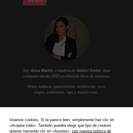
ASÍ SOY
Soy
Anna Martin
, creadora de
Addict Smile
. Aqui
comparto desde 2010 un lifestyle lleno de sonrisas:
Moda, belleza, gastronomia, tendencias, ocio,
viajes, celebrities, lujo y mucho mas.
ENLACES
Usamos cookies. Si te parece bien, simplemente haz clic en
«Aceptar todo». También puedes elegir qué tipo de cookies
Política de privacidad
quieres haciendo clic en «Ajustes».
Lee nuestra política de