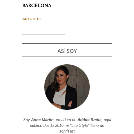
BARCELONA
14/12/2010
Necesarias
y
Estadísticas
Estas
ASÍ SOY
cookies no
son
opcionales.
Son
necesarias
para que
funcione la
web. Para
que
podamos
mejorar la
funcionalidad
y estructura
de la web, en
base a cómo
se usa la
Soy
Anna Martin
, creadora de
Addict Smile
, aquí
web.
publico desde 2010 mi "Life Style" lleno de
sonrisas: