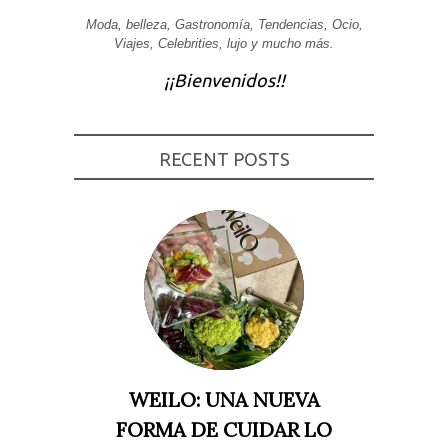
Experiencia
Moda, belleza, Gastronomía, Tendencias, Ocio,
Para que
Viajes, Celebrities, lujo y mucho más.
nuestra web
funcione lo
¡¡Bienvenidos!!
mejor posible
durante tu
visita. Si
rechaza estas
cookies,
RECENT POSTS
algunas
funcionalidades
desaparecerán
de la web.
Marketing
Al compartir tus
intereses y
comportamiento
mientras visitas
nuestro sitio,
aumentas la
posibilidad de
ver contenido y
WEILO: UNA NUEVA
ofertas
personalizados.
FORMA DE CUIDAR LO