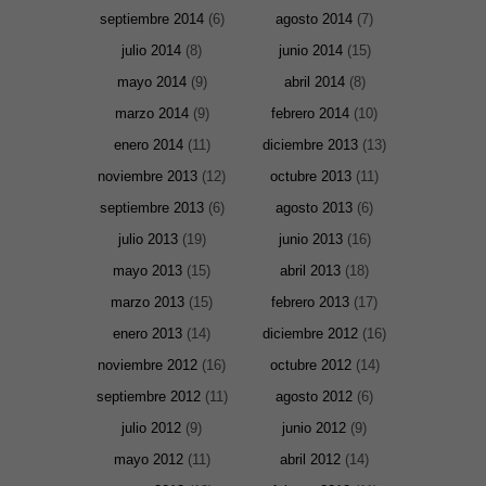
Marketing
septiembre 2014
(6)
agosto 2014
(7)
Al compartir tus
intereses y
julio 2014
(8)
junio 2014
(15)
comportamiento
mientras visitas
mayo 2014
(9)
abril 2014
(8)
nuestro sitio,
aumentas la
marzo 2014
(9)
febrero 2014
(10)
posibilidad de
ver contenido y
enero 2014
(11)
diciembre 2013
(13)
ofertas
personalizados.
noviembre 2013
(12)
octubre 2013
(11)
septiembre 2013
(6)
agosto 2013
(6)
julio 2013
(19)
junio 2013
(16)
mayo 2013
(15)
abril 2013
(18)
marzo 2013
(15)
febrero 2013
(17)
enero 2013
(14)
diciembre 2012
(16)
noviembre 2012
(16)
octubre 2012
(14)
septiembre 2012
(11)
agosto 2012
(6)
julio 2012
(9)
junio 2012
(9)
mayo 2012
(11)
abril 2012
(14)