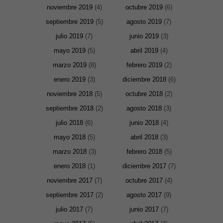
noviembre 2019
(4)
octubre 2019
(6)
septiembre 2019
(5)
agosto 2019
(7)
julio 2019
(7)
junio 2019
(3)
mayo 2019
(5)
abril 2019
(4)
marzo 2019
(8)
febrero 2019
(2)
enero 2019
(3)
diciembre 2018
(6)
noviembre 2018
(5)
octubre 2018
(2)
septiembre 2018
(2)
agosto 2018
(3)
julio 2018
(6)
junio 2018
(4)
mayo 2018
(5)
abril 2018
(3)
Necesarias
marzo 2018
(3)
febrero 2018
(5)
y
Estadísticas
enero 2018
(1)
diciembre 2017
(7)
Estas
cookies no
noviembre 2017
(7)
octubre 2017
(4)
son
opcionales.
septiembre 2017
(2)
agosto 2017
(9)
Son
necesarias
julio 2017
(7)
junio 2017
(7)
para que
funcione la