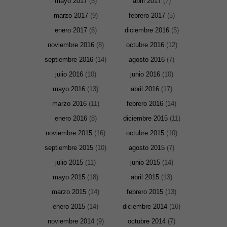
mayo 2017
(5)
abril 2017
(7)
web. Para
que
marzo 2017
(9)
febrero 2017
(5)
podamos
mejorar la
enero 2017
(6)
diciembre 2016
(5)
funcionalidad
y estructura
noviembre 2016
(8)
octubre 2016
(12)
de la web, en
base a cómo
septiembre 2016
(14)
agosto 2016
(7)
se usa la
julio 2016
(10)
junio 2016
(10)
web.
mayo 2016
(13)
abril 2016
(17)
marzo 2016
(11)
febrero 2016
(14)
Experiencia
Para que
enero 2016
(8)
diciembre 2015
(11)
nuestra web
funcione lo
noviembre 2015
(16)
octubre 2015
(10)
mejor posible
durante tu
septiembre 2015
(10)
agosto 2015
(7)
visita. Si
rechaza estas
julio 2015
(11)
junio 2015
(14)
cookies,
algunas
mayo 2015
(18)
abril 2015
(13)
funcionalidades
desaparecerán
marzo 2015
(14)
febrero 2015
(13)
de la web.
enero 2015
(14)
diciembre 2014
(16)
noviembre 2014
(9)
octubre 2014
(7)