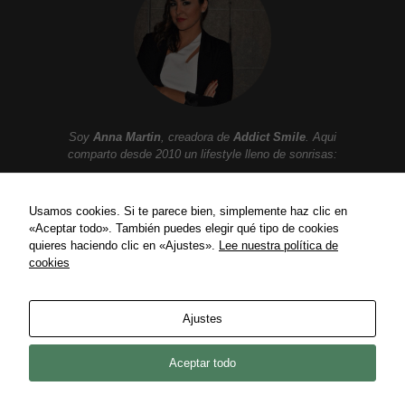
Soy
Anna Martin
, creadora de
Addict Smile
. Aqui
comparto desde 2010 un lifestyle lleno de sonrisas:
Moda, belleza, gastronomia, tendencias, ocio,
viajes, celebrities, lujo y mucho mas.
Usamos cookies. Si te parece bien, simplemente haz clic en
«Aceptar todo». También puedes elegir qué tipo de cookies
quieres haciendo clic en «Ajustes».
Lee nuestra política de
cookies
ENLACES
Política de privacidad
Ajustes
Política de Cookies
Contact
Aceptar todo