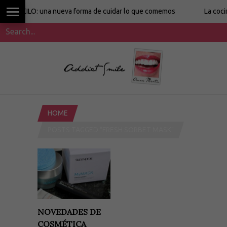
EILO: una nueva forma de cuidar lo que comemos
La cocina sin 
HOME
POSTS TAGGED "FRESH SORBET MASK"
NOVEDADES DE
COSMÉTICA