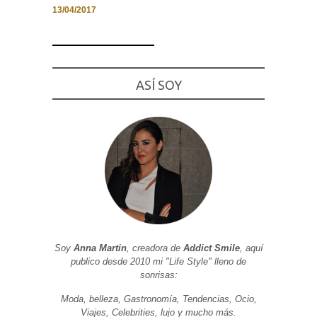
13/04/2017
Necesarias
ASÍ SOY
y
Estadísticas
Estas
cookies no
son
opcionales.
Son
necesarias
para que
funcione la
web. Para
que
podamos
mejorar la
funcionalidad
y estructura
Soy
Anna Martin
, creadora de
Addict Smile
, aquí
de la web, en
publico desde 2010 mi "Life Style" lleno de
base a cómo
sonrisas:
se usa la
web.
Moda, belleza, Gastronomía, Tendencias, Ocio,
Viajes, Celebrities, lujo y mucho más.