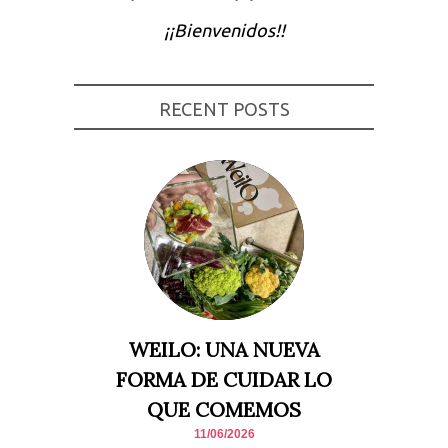
Experiencia
¡¡Bienvenidos!!
Para que
nuestra web
funcione lo
mejor posible
durante tu
RECENT POSTS
visita. Si
rechaza estas
cookies,
algunas
funcionalidades
desaparecerán
de la web.
Marketing
Al compartir tus
intereses y
comportamiento
mientras visitas
nuestro sitio,
WEILO: UNA NUEVA
aumentas la
posibilidad de
FORMA DE CUIDAR LO
ver contenido y
ofertas
QUE COMEMOS
personalizados.
11/06/2026