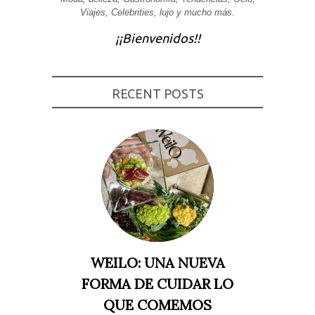
Viajes, Celebrities, lujo y mucho más.
Experiencia
Para que
¡¡Bienvenidos!!
nuestra web
funcione lo
mejor posible
durante tu
visita. Si
rechaza estas
RECENT POSTS
cookies,
algunas
funcionalidades
desaparecerán
de la web.
Marketing
Al compartir tus
intereses y
comportamiento
mientras visitas
nuestro sitio,
aumentas la
WEILO: UNA NUEVA
posibilidad de
ver contenido y
FORMA DE CUIDAR LO
ofertas
personalizados.
QUE COMEMOS