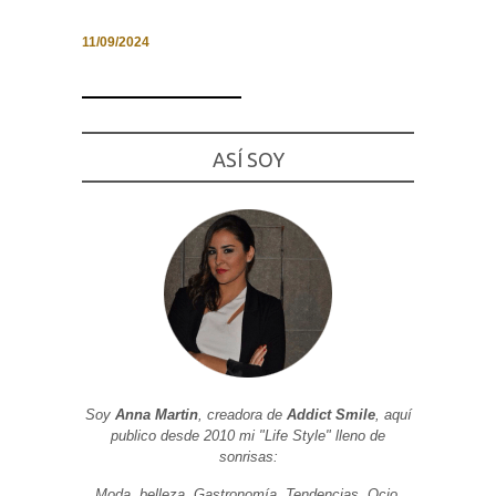
11/09/2024
Necesarias
y
Estadísticas
ASÍ SOY
Estas
cookies no
son
opcionales.
Son
necesarias
para que
funcione la
web. Para
que
podamos
mejorar la
funcionalidad
y estructura
de la web, en
Soy
Anna Martin
, creadora de
Addict Smile
, aquí
base a cómo
publico desde 2010 mi "Life Style" lleno de
se usa la
web.
sonrisas:
Moda, belleza, Gastronomía, Tendencias, Ocio,