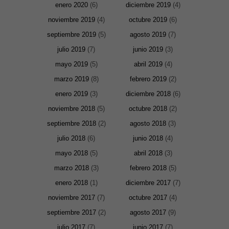
enero 2020
(6)
diciembre 2019
(4)
noviembre 2019
(4)
octubre 2019
(6)
septiembre 2019
(5)
agosto 2019
(7)
julio 2019
(7)
junio 2019
(3)
mayo 2019
(5)
abril 2019
(4)
marzo 2019
(8)
febrero 2019
(2)
enero 2019
(3)
diciembre 2018
(6)
noviembre 2018
(5)
octubre 2018
(2)
septiembre 2018
(2)
agosto 2018
(3)
julio 2018
(6)
junio 2018
(4)
Necesarias
mayo 2018
(5)
abril 2018
(3)
y
Estadísticas
marzo 2018
(3)
febrero 2018
(5)
Estas
cookies no
enero 2018
(1)
diciembre 2017
(7)
son
noviembre 2017
(7)
octubre 2017
(4)
opcionales.
Son
septiembre 2017
(2)
agosto 2017
(9)
necesarias
para que
julio 2017
(7)
junio 2017
(7)
funcione la