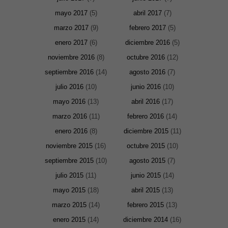
web. Para
mayo 2017
(5)
abril 2017
(7)
que
podamos
marzo 2017
(9)
febrero 2017
(5)
mejorar la
funcionalidad
enero 2017
(6)
diciembre 2016
(5)
y estructura
de la web, en
noviembre 2016
(8)
octubre 2016
(12)
base a cómo
se usa la
septiembre 2016
(14)
agosto 2016
(7)
web.
julio 2016
(10)
junio 2016
(10)
mayo 2016
(13)
abril 2016
(17)
Experiencia
Para que
marzo 2016
(11)
febrero 2016
(14)
nuestra web
enero 2016
(8)
diciembre 2015
(11)
funcione lo
mejor posible
noviembre 2015
(16)
octubre 2015
(10)
durante tu
visita. Si
septiembre 2015
(10)
agosto 2015
(7)
rechaza estas
cookies,
julio 2015
(11)
junio 2015
(14)
algunas
funcionalidades
mayo 2015
(18)
abril 2015
(13)
desaparecerán
de la web.
marzo 2015
(14)
febrero 2015
(13)
enero 2015
(14)
diciembre 2014
(16)