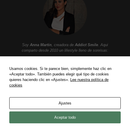
Soy
Anna Martin
, creadora de
Addict Smile
. Aqui
comparto desde 2010 un lifestyle lleno de sonrisas:
Moda, belleza, gastronomia, tendencias, ocio,
viajes, celebrities, lujo y mucho mas.
Usamos cookies. Si te parece bien, simplemente haz clic en
«Aceptar todo». También puedes elegir qué tipo de cookies
quieres haciendo clic en «Ajustes».
Lee nuestra política de
cookies
ENLACES
Política de privacidad
Ajustes
Política de Cookies
Contact
Aceptar todo