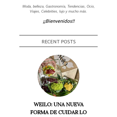
Experiencia
Moda, belleza, Gastronomía, Tendencias, Ocio,
Para que
Viajes, Celebrities, lujo y mucho más.
nuestra web
funcione lo
¡¡Bienvenidos!!
mejor posible
durante tu
visita. Si
rechaza estas
cookies,
RECENT POSTS
algunas
funcionalidades
desaparecerán
de la web.
Marketing
Al compartir tus
intereses y
comportamiento
mientras visitas
nuestro sitio,
aumentas la
posibilidad de
ver contenido y
WEILO: UNA NUEVA
ofertas
personalizados.
FORMA DE CUIDAR LO