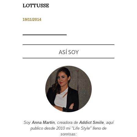
LOTTUSSE
19/11/2014
Necesarias
y
Estadísticas
Estas
ASÍ SOY
cookies no
son
opcionales.
Son
necesarias
para que
funcione la
web. Para
que
podamos
mejorar la
funcionalidad
y estructura
de la web, en
base a cómo
se usa la
Soy
Anna Martin
, creadora de
Addict Smile
, aquí
web.
publico desde 2010 mi "Life Style" lleno de
sonrisas: