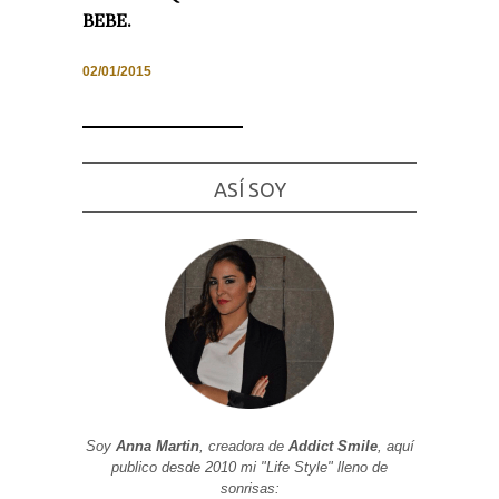
BEBE.
02/01/2015
Necesarias
y
Estadísticas
Estas
ASÍ SOY
cookies no
son
opcionales.
Son
necesarias
para que
funcione la
web. Para
que
podamos
mejorar la
funcionalidad
y estructura
de la web, en
base a cómo
se usa la
Soy
Anna Martin
, creadora de
Addict Smile
, aquí
web.
publico desde 2010 mi "Life Style" lleno de
sonrisas: