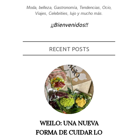
Experiencia
Moda, belleza, Gastronomía, Tendencias, Ocio,
Para que
Viajes, Celebrities, lujo y mucho más.
nuestra web
funcione lo
¡¡Bienvenidos!!
mejor posible
durante tu
visita. Si
rechaza estas
cookies,
RECENT POSTS
algunas
funcionalidades
desaparecerán
de la web.
Marketing
Al compartir tus
intereses y
comportamiento
mientras visitas
nuestro sitio,
aumentas la
posibilidad de
ver contenido y
WEILO: UNA NUEVA
ofertas
personalizados.
FORMA DE CUIDAR LO