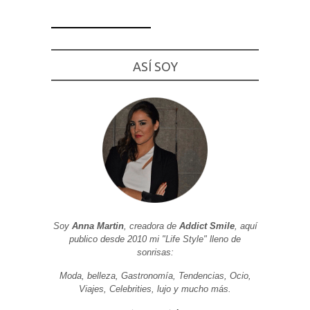
ASÍ SOY
Necesarias
y
Estadísticas
Estas
cookies no
son
opcionales.
Son
necesarias
para que
funcione la
web. Para
que
podamos
mejorar la
Soy
Anna Martin
, creadora de
Addict Smile
, aquí
funcionalidad
publico desde 2010 mi "Life Style" lleno de
y estructura
de la web, en
sonrisas:
base a cómo
se usa la
Moda, belleza, Gastronomía, Tendencias, Ocio,
web.
Viajes, Celebrities, lujo y mucho más.