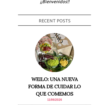
¡¡Bienvenidos!!
Experiencia
Para que
nuestra web
funcione lo
RECENT POSTS
mejor posible
durante tu
visita. Si
rechaza estas
cookies,
algunas
funcionalidades
desaparecerán
de la web.
Marketing
Al compartir tus
intereses y
comportamiento
WEILO: UNA NUEVA
mientras visitas
nuestro sitio,
FORMA DE CUIDAR LO
aumentas la
posibilidad de
QUE COMEMOS
ver contenido y
ofertas
11/06/2026
personalizados.