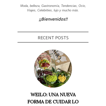
Experiencia
Moda, belleza, Gastronomía, Tendencias, Ocio,
Para que
Viajes, Celebrities, lujo y mucho más.
nuestra web
funcione lo
¡¡Bienvenidos!!
mejor posible
durante tu
visita. Si
rechaza estas
cookies,
RECENT POSTS
algunas
funcionalidades
desaparecerán
de la web.
Marketing
Al compartir tus
intereses y
comportamiento
mientras visitas
nuestro sitio,
aumentas la
posibilidad de
ver contenido y
WEILO: UNA NUEVA
ofertas
personalizados.
FORMA DE CUIDAR LO