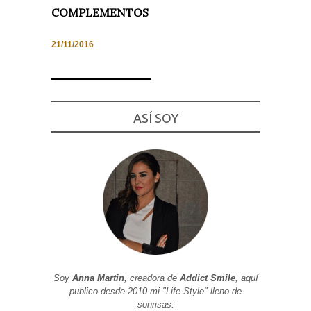
COMPLEMENTOS
21/11/2016
Necesarias
y
Estadísticas
Estas
ASÍ SOY
cookies no
son
opcionales.
Son
necesarias
para que
funcione la
web. Para
que
podamos
mejorar la
funcionalidad
y estructura
de la web, en
base a cómo
se usa la
Soy
Anna Martin
, creadora de
Addict Smile
, aquí
web.
publico desde 2010 mi "Life Style" lleno de
sonrisas: