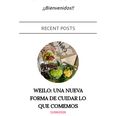
Experiencia
¡¡Bienvenidos!!
Para que
nuestra web
funcione lo
mejor posible
durante tu
RECENT POSTS
visita. Si
rechaza estas
cookies,
algunas
funcionalidades
desaparecerán
de la web.
Marketing
Al compartir tus
intereses y
comportamiento
mientras visitas
nuestro sitio,
WEILO: UNA NUEVA
aumentas la
posibilidad de
FORMA DE CUIDAR LO
ver contenido y
ofertas
QUE COMEMOS
personalizados.
11/06/2026