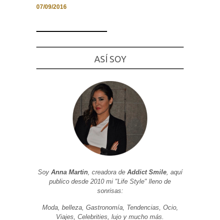
07/09/2016
Necesarias
ASÍ SOY
y
Estadísticas
Estas
cookies no
son
opcionales.
Son
necesarias
para que
funcione la
web. Para
que
podamos
mejorar la
funcionalidad
y estructura
Soy
Anna Martin
, creadora de
Addict Smile
, aquí
de la web, en
publico desde 2010 mi "Life Style" lleno de
base a cómo
sonrisas:
se usa la
web.
Moda, belleza, Gastronomía, Tendencias, Ocio,
Viajes, Celebrities, lujo y mucho más.